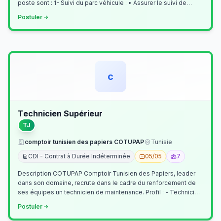
poste sont : 1- Suivi du parc véhicule : • Assurer le suivi de
l’activi…
Postuler
c
Technicien Supérieur
TJ
comptoir tunisien des papiers COTUPAP
Tunisie
CDI - Contrat à Durée Indéterminée
05/05
7
Description COTUPAP Comptoir Tunisien des Papiers, leader
dans son domaine, recrute dans le cadre du renforcement de
ses équipes un technicien de maintenance. Profil : - Technicien
Supérieur (…
Postuler