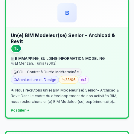
B
Un(e) BIM Modeleur(se) Senior – Archicad &
Revit
TJ
BIMMAPPING_BUILDING INFORMATION MODELING
El Menzah, Tunis (2092)
CDI - Contrat à Durée Indéterminée
Architecture et Design
23/06
1
📢 Nous recrutons un(e) BIM Modeleur(se) Senior – Archicad &
Revit Dans le cadre du développement de nos activités BIM,
nous recherchons un(e) BIM Modeleur(se) expérimenté(e)
maîtrisant Archicad et…
Postuler