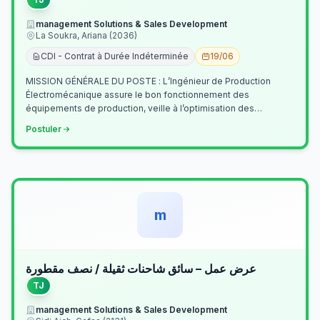
management Solutions & Sales Development
La Soukra, Ariana (2036)
CDI - Contrat à Durée Indéterminée
19/06
MISSION GÉNÉRALE DU POSTE : L’Ingénieur de Production
Électromécanique assure le bon fonctionnement des
équipements de production, veille à l’optimisation des
processus industriels et garantit la co…
Postuler
m
عرض عمل – سائق شاحنات ثقيلة / نصف مقطورة
TJ
management Solutions & Sales Development