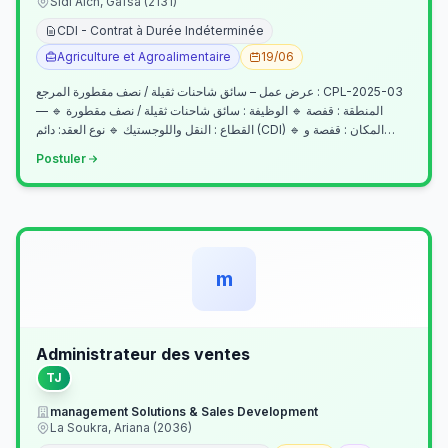
Sidi Aich, Gafsa (2131)
CDI - Contrat à Durée Indéterminée
Agriculture et Agroalimentaire
19/06
عرض عمل – سائق شاحنات ثقيلة / نصف مقطورة المرجع : CPL-2025-03
— المنطقة : قفصة 🔹 الوظيفة : سائق شاحنات ثقيلة / نصف مقطورة 🔹
القطاع : النقل واللوجستيك 🔹 نوع العقد: دائم (CDI) 🔹 المكان : قفصة و…
Postuler
m
Administrateur des ventes
TJ
management Solutions & Sales Development
La Soukra, Ariana (2036)