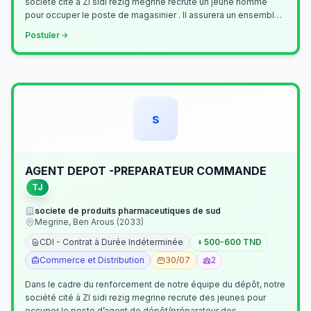
société cité à ZI sidi rezig megrine recrute un jeune homme
pour occuper le poste de magasinier . Il assurera un ensemble
de tâches cour…
Postuler
s
AGENT DEPOT -PREPARATEUR COMMANDE
TJ
societe de produits pharmaceutiques de sud
Megrine, Ben Arous (2033)
CDI - Contrat à Durée Indéterminée
500-600 TND
Commerce et Distribution
30/07
2
Dans le cadre du renforcement de notre équipe du dépôt, notre
société cité à ZI sidi rezig megrine recrute des jeunes pour
occuper le poste d’agent de dépôt/préparateur des