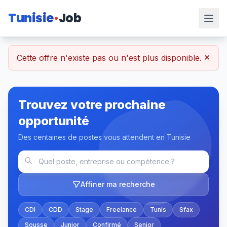
Tunisie
Job
×
Cette offre n'existe pas ou n'est plus disponible.
Trouvez votre prochaine
opportunité
Des centaines de postes vous attendent en Tunisie
Affiner ma recherche
CDI
CDD
Stage
Freelance
Tunis
Sfax
Sousse
Junior
Confirmé
Senior