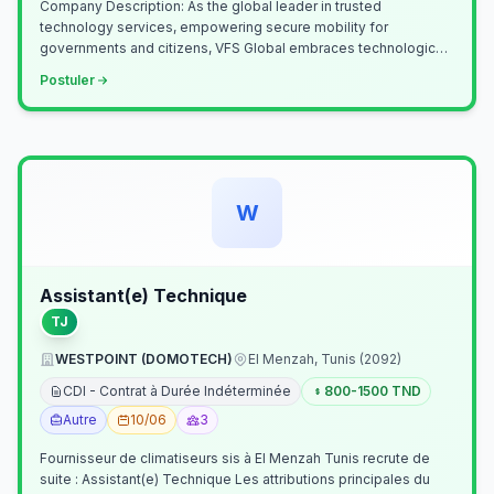
Company Description: As the global leader in trusted
technology services, empowering secure mobility for
governments and citizens, VFS Global embraces technological
innovation including Generative…
Postuler
W
Assistant(e) Technique
TJ
WESTPOINT (DOMOTECH)
El Menzah, Tunis (2092)
CDI - Contrat à Durée Indéterminée
800-1500 TND
Autre
10/06
3
Fournisseur de climatiseurs sis à El Menzah Tunis recrute de
suite : Assistant(e) Technique Les attributions principales du