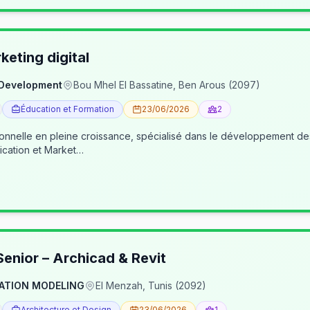
eting digital
 Development
Bou Mhel El Bassatine, Ben Arous (2097)
Éducation et Formation
23/06/2026
2
ionnelle en pleine croissance, spécialisé dans le développement 
cation et Market…
enior – Archicad & Revit
ATION MODELING
El Menzah, Tunis (2092)
Architecture et Design
23/06/2026
1