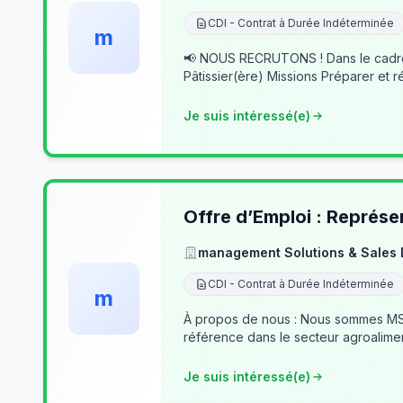
CDI - Contrat à Durée Indéterminée
m
📢 NOUS RECRUTONS ! Dans le cadre du développement de notre activité, nous recherchons des professionnels passionnés pour rejoindre notre équipe. 👨‍🍳
Pâtissier(ère) Missions Préparer et r
Je suis intéressé(e)
Offre d’Emploi : Représe
management Solutions & Sales
CDI - Contrat à Durée Indéterminée
m
À propos de nous : Nous sommes MSSD
référence dans le secteur agroalime
Je suis intéressé(e)