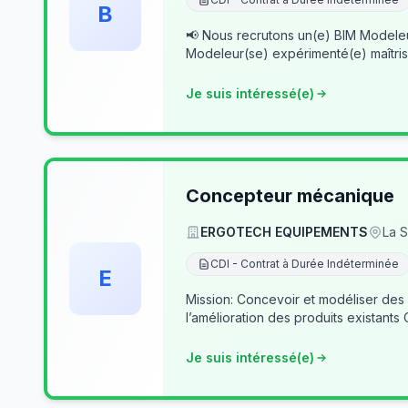
B
📢 Nous recrutons un(e) BIM Modeleur(se) Senior – Archicad & Revit Dans le cad
Modeleur(se) expérimenté(e) maîtris
Je suis intéressé(e)
Concepteur mécanique
ERGOTECH EQUIPEMENTS
La S
CDI - Contrat à Durée Indéterminée
E
Mission: Concevoir et modéliser des
l’amélioration des produits existants
Je suis intéressé(e)