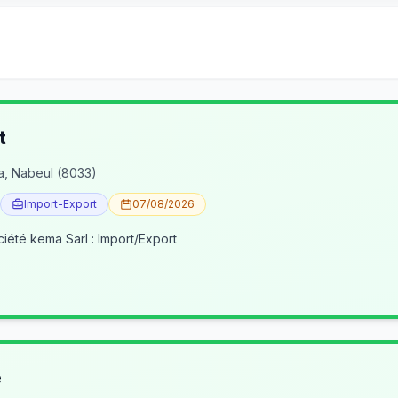
t
a, Nabeul (8033)
Import-Export
07/08/2026
ciété kema Sarl : Import/Export
e