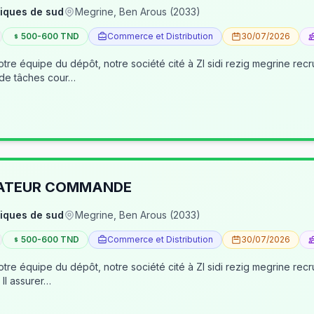
iques de sud
Megrine, Ben Arous (2033)
500-600 TND
Commerce et Distribution
30/07/2026
tre équipe du dépôt, notre société cité à ZI sidi rezig megrine re
 de tâches cour…
RATEUR COMMANDE
iques de sud
Megrine, Ben Arous (2033)
500-600 TND
Commerce et Distribution
30/07/2026
pôt, notre société cité à ZI sidi rezig megrine recrute des jeunes pour occuper le poste d’age
dépôt/préparateur des commandes . Il assurer…