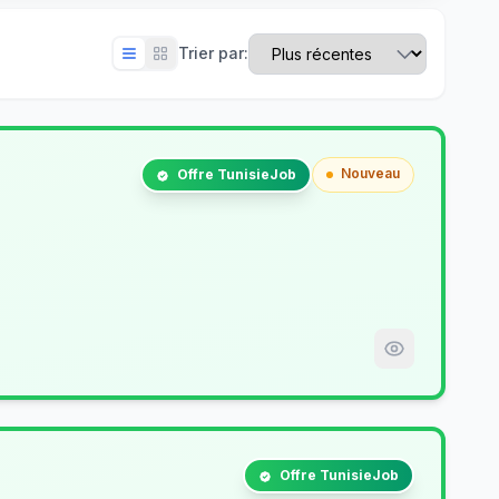
Trier par:
Nouveau
Offre TunisieJob
Offre TunisieJob