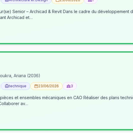
re du développement de nos activités BIM, nous recherchons un(e) BIM
ant Archicad et…
oukra, Ariana (2036)
technique
23/06/2026
3
 pièces et ensembles mécaniques en CAO Réaliser des plans techniqu
 Collaborer av…