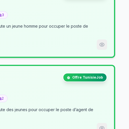
3
crute un jeune homme pour occuper le poste de
Offre TunisieJob
2
nt de