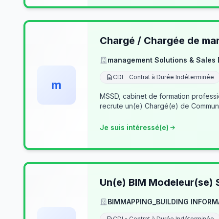
Chargé / Chargée de mark
management Solutions & Sales
CDI - Contrat à Durée Indéterminée
m
MSSD, cabinet de formation profess
recrute un(e) Chargé(e) de Communi
Je suis intéressé(e)
Un(e) BIM Modeleur(se) S
BIMMAPPING_BUILDING INFORM
CDI - Contrat à Durée Indéterminée