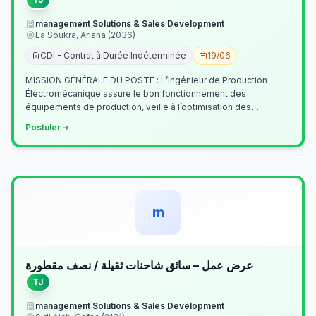
management Solutions & Sales Development
La Soukra, Ariana (2036)
CDI - Contrat à Durée Indéterminée
19/06
MISSION GÉNÉRALE DU POSTE : L’Ingénieur de Production
Électromécanique assure le bon fonctionnement des
équipements de production, veille à l’optimisation des
processus industriels et garantit la co…
Postuler
m
عرض عمل – سائق شاحنات ثقيلة / نصف مقطورة
TJ
management Solutions & Sales Development