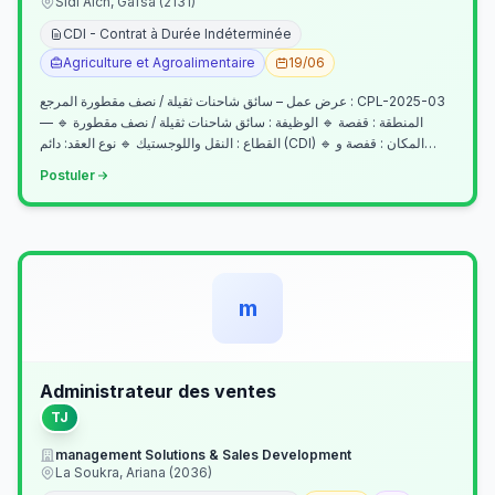
Sidi Aich, Gafsa (2131)
CDI - Contrat à Durée Indéterminée
Agriculture et Agroalimentaire
19/06
عرض عمل – سائق شاحنات ثقيلة / نصف مقطورة المرجع : CPL-2025-03
— المنطقة : قفصة 🔹 الوظيفة : سائق شاحنات ثقيلة / نصف مقطورة 🔹
القطاع : النقل واللوجستيك 🔹 نوع العقد: دائم (CDI) 🔹 المكان : قفصة و…
Postuler
m
Administrateur des ventes
TJ
management Solutions & Sales Development
La Soukra, Ariana (2036)