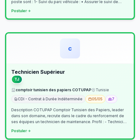
poste sont : 1- Suivi du parc véhicule : • Assurer le suivi de
l’activi…
Postuler
c
Technicien Supérieur
TJ
comptoir tunisien des papiers COTUPAP
Tunisie
CDI - Contrat à Durée Indéterminée
05/05
7
Description COTUPAP Comptoir Tunisien des Papiers, leader
dans son domaine, recrute dans le cadre du renforcement de
ses équipes un technicien de maintenance. Profil : - Technicien
Supérieur (…
Postuler