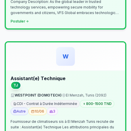
Company Description: As the global leader in trusted
technology services, empowering secure mobility for
governments and citizens, VFS Global embraces technological
innovation including Generative…
Postuler
W
Assistant(e) Technique
TJ
WESTPOINT (DOMOTECH)
El Menzah, Tunis (2092)
CDI - Contrat à Durée Indéterminée
800-1500 TND
Autre
10/06
3
Fournisseur de climatiseurs sis à El Menzah Tunis recrute de
suite : Assistant(e) Technique Les attributions principales du