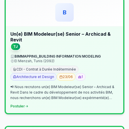
B
Un(e) BIM Modeleur(se) Senior – Archicad &
Revit
TJ
BIMMAPPING_BUILDING INFORMATION MODELING
El Menzah, Tunis (2092)
CDI - Contrat à Durée Indéterminée
Architecture et Design
23/06
1
📢 Nous recrutons un(e) BIM Modeleur(se) Senior – Archicad &
Revit Dans le cadre du développement de nos activités BIM,
nous recherchons un(e) BIM Modeleur(se) expérimenté(e)
maîtrisant Archicad et…
Postuler