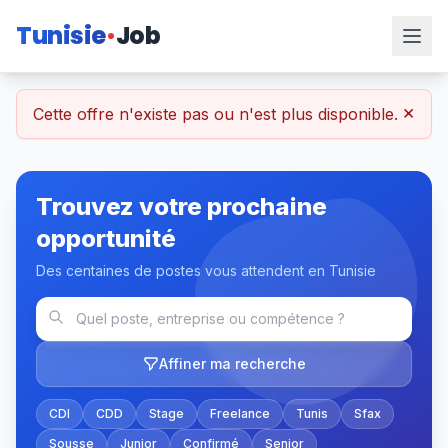
Tunisie
Job
×
Cette offre n'existe pas ou n'est plus disponible.
Trouvez votre prochaine
opportunité
Des centaines de postes vous attendent en Tunisie
Affiner ma recherche
CDI
CDD
Stage
Freelance
Tunis
Sfax
Sousse
Junior
Confirmé
Senior