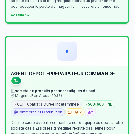
société cité à ZI sidi rezig megrine recrute un jeune homme
pour occuper le poste de magasinier . Il assurera un ensemble
de tâches cour…
Postuler
s
AGENT DEPOT -PREPARATEUR COMMANDE
TJ
societe de produits pharmaceutiques de sud
Megrine, Ben Arous (2033)
CDI - Contrat à Durée Indéterminée
500-600 TND
Commerce et Distribution
30/07
2
Dans le cadre du renforcement de notre équipe du dépôt, notre
société cité à ZI sidi rezig megrine recrute des jeunes pour
occuper le poste d’agent de dépôt/préparateur des