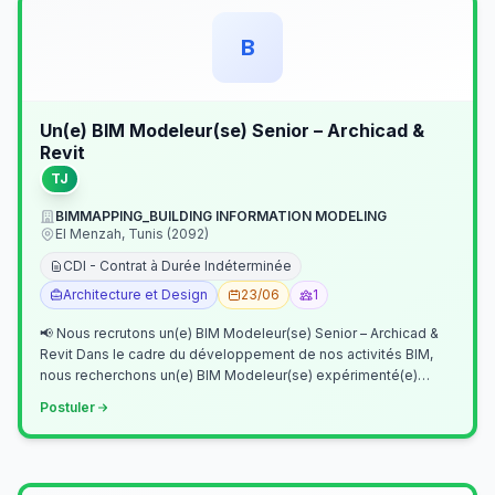
B
Un(e) BIM Modeleur(se) Senior – Archicad &
Revit
TJ
BIMMAPPING_BUILDING INFORMATION MODELING
El Menzah, Tunis (2092)
CDI - Contrat à Durée Indéterminée
Architecture et Design
23/06
1
📢 Nous recrutons un(e) BIM Modeleur(se) Senior – Archicad &
Revit Dans le cadre du développement de nos activités BIM,
nous recherchons un(e) BIM Modeleur(se) expérimenté(e)
maîtrisant Archicad et…
Postuler