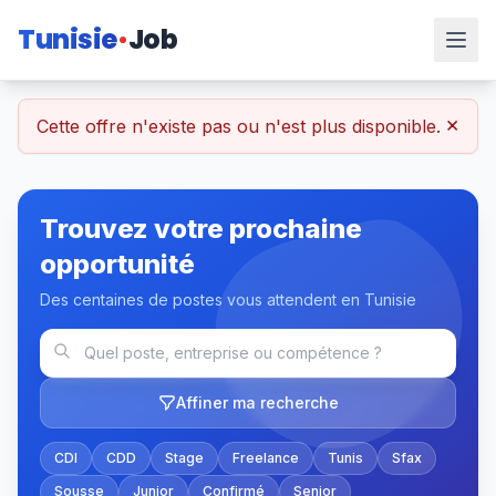
Tunisie
Job
×
Cette offre n'existe pas ou n'est plus disponible.
Trouvez votre prochaine
opportunité
Des centaines de postes vous attendent en Tunisie
Affiner ma recherche
CDI
CDD
Stage
Freelance
Tunis
Sfax
Sousse
Junior
Confirmé
Senior