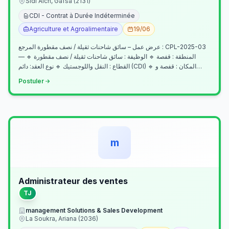
Sidi Aich, Gafsa (2131)
CDI - Contrat à Durée Indéterminée
Agriculture et Agroalimentaire
19/06
عرض عمل – سائق شاحنات ثقيلة / نصف مقطورة المرجع : CPL-2025-03
— المنطقة : قفصة 🔹 الوظيفة : سائق شاحنات ثقيلة / نصف مقطورة 🔹
القطاع : النقل واللوجستيك 🔹 نوع العقد: دائم (CDI) 🔹 المكان : قفصة و…
Postuler
m
Administrateur des ventes
TJ
management Solutions & Sales Development
La Soukra, Ariana (2036)