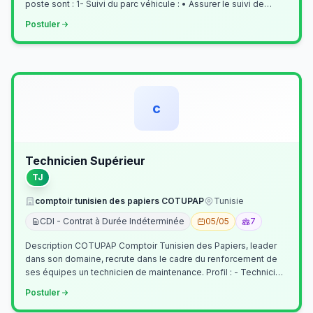
poste sont : 1- Suivi du parc véhicule : • Assurer le suivi de
l’activi…
Postuler
c
Technicien Supérieur
TJ
comptoir tunisien des papiers COTUPAP
Tunisie
CDI - Contrat à Durée Indéterminée
05/05
7
Description COTUPAP Comptoir Tunisien des Papiers, leader
dans son domaine, recrute dans le cadre du renforcement de
ses équipes un technicien de maintenance. Profil : - Technicien
Supérieur (…
Postuler