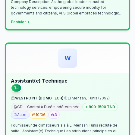
Company Description: As the global leader in trusted
technology services, empowering secure mobility for
governments and citizens, VFS Global embraces technological
innovation including Generative…
Postuler
W
Assistant(e) Technique
TJ
WESTPOINT (DOMOTECH)
El Menzah, Tunis (2092)
CDI - Contrat à Durée Indéterminée
800-1500 TND
Autre
10/06
3
Fournisseur de climatiseurs sis à El Menzah Tunis recrute de
suite : Assistant(e) Technique Les attributions principales du