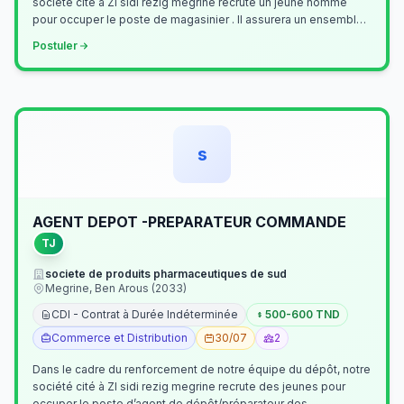
société cité à ZI sidi rezig megrine recrute un jeune homme
pour occuper le poste de magasinier . Il assurera un ensemble
de tâches cour…
Postuler
s
AGENT DEPOT -PREPARATEUR COMMANDE
TJ
societe de produits pharmaceutiques de sud
Megrine, Ben Arous (2033)
CDI - Contrat à Durée Indéterminée
500-600 TND
Commerce et Distribution
30/07
2
Dans le cadre du renforcement de notre équipe du dépôt, notre
société cité à ZI sidi rezig megrine recrute des jeunes pour
occuper le poste d’agent de dépôt/préparateur des