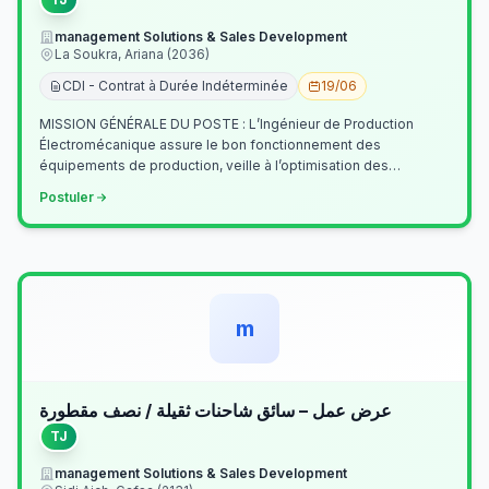
management Solutions & Sales Development
La Soukra, Ariana (2036)
CDI - Contrat à Durée Indéterminée
19/06
MISSION GÉNÉRALE DU POSTE : L’Ingénieur de Production
Électromécanique assure le bon fonctionnement des
équipements de production, veille à l’optimisation des
processus industriels et garantit la co…
Postuler
m
عرض عمل – سائق شاحنات ثقيلة / نصف مقطورة
TJ
management Solutions & Sales Development