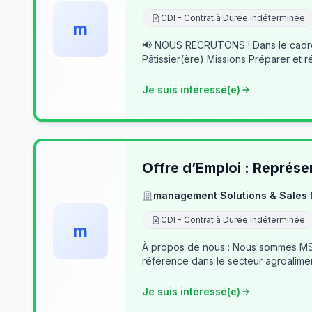
CDI - Contrat à Durée Indéterminée
m
📢 NOUS RECRUTONS ! Dans le cadre du développement de notre activité, nous recherchons des professionnels passionnés pour rejoindre notre équipe. 👨‍🍳
Pâtissier(ère) Missions Préparer et r
Je suis intéressé(e)
Offre d’Emploi : Représe
management Solutions & Sales
CDI - Contrat à Durée Indéterminée
m
À propos de nous : Nous sommes MSSD
référence dans le secteur agroalime
Je suis intéressé(e)