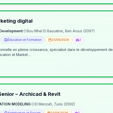
eting digital
 Development
Bou Mhel El Bassatine, Ben Arous (2097)
Éducation et Formation
23/06/2026
2
ionnelle en pleine croissance, spécialisé dans le développement 
cation et Market…
enior – Archicad & Revit
ATION MODELING
El Menzah, Tunis (2092)
Architecture et Design
23/06/2026
1