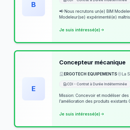
B
📢 Nous recrutons un(e) BIM Modeleur(se) Senior – Archicad & Revit Dans le cad
Modeleur(se) expérimenté(e) maîtris
Je suis intéressé(e)
Concepteur mécanique
ERGOTECH EQUIPEMENTS
La S
CDI - Contrat à Durée Indéterminée
E
Mission: Concevoir et modéliser des
l’amélioration des produits existants
Je suis intéressé(e)