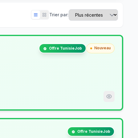
Trier par:
Nouveau
Offre TunisieJob
Offre TunisieJob