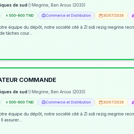
iques de sud
Megrine, Ben Arous (2033)
500-600 TND
Commerce et Distribution
30/07/2026
tre équipe du dépôt, notre société cité à ZI sidi rezig megrine re
 de tâches cour…
RATEUR COMMANDE
iques de sud
Megrine, Ben Arous (2033)
500-600 TND
Commerce et Distribution
30/07/2026
pôt, notre société cité à ZI sidi rezig megrine recrute des jeunes pour occuper le poste d’age
dépôt/préparateur des commandes . Il assurer…