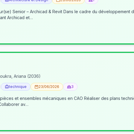
re du développement de nos activités BIM, nous recherchons un(e) BIM
ant Archicad et…
oukra, Ariana (2036)
technique
23/06/2026
3
 pièces et ensembles mécaniques en CAO Réaliser des plans techniqu
 Collaborer av…