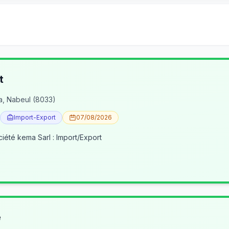
t
a, Nabeul (8033)
Import-Export
07/08/2026
ciété kema Sarl : Import/Export
e