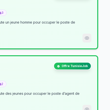
3
crute un jeune homme pour occuper le poste de
Offre TunisieJob
2
nt de