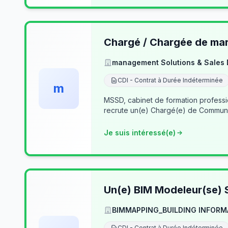
Chargé / Chargée de mark
management Solutions & Sales
CDI - Contrat à Durée Indéterminée
m
MSSD, cabinet de formation profess
recrute un(e) Chargé(e) de Communi
Je suis intéressé(e)
Un(e) BIM Modeleur(se) S
BIMMAPPING_BUILDING INFORM
CDI - Contrat à Durée Indéterminée