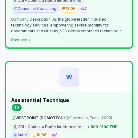
CDI - Contrat à Durée Indéterminée
Conseil et Consulting
12/06
2
Company Description: As the global leader in trusted
technology services, empowering secure mobility for
governments and citizens, VFS Global embraces technological
innovation including Generative…
Postuler
W
Assistant(e) Technique
TJ
WESTPOINT (DOMOTECH)
El Menzah, Tunis (2092)
CDI - Contrat à Durée Indéterminée
800-1500 TND
Autre
10/06
1