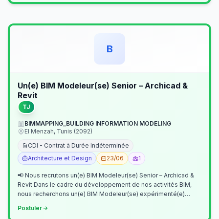
B
Un(e) BIM Modeleur(se) Senior – Archicad &
Revit
TJ
BIMMAPPING_BUILDING INFORMATION MODELING
El Menzah, Tunis (2092)
CDI - Contrat à Durée Indéterminée
Architecture et Design
23/06
1
📢 Nous recrutons un(e) BIM Modeleur(se) Senior – Archicad &
Revit Dans le cadre du développement de nos activités BIM,
nous recherchons un(e) BIM Modeleur(se) expérimenté(e)
maîtrisant Archicad et…
Postuler