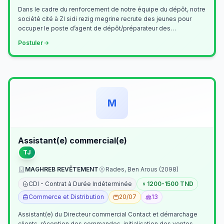
Dans le cadre du renforcement de notre équipe du dépôt, notre
société cité à ZI sidi rezig megrine recrute des jeunes pour
occuper le poste d’agent de dépôt/préparateur des
commandes . Il assurer…
Postuler
M
Assistant(e) commercial(e)
TJ
MAGHREB REVÊTEMENT
Rades, Ben Arous (2098)
CDI - Contrat à Durée Indéterminée
1200-1500 TND
Commerce et Distribution
20/07
13
Assistant(e) du Directeur commercial Contact et démarchage
clients, réception des commandes, initialisation des ventes,