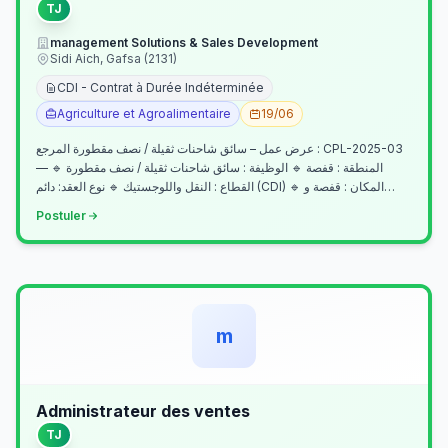
TJ
management Solutions & Sales Development
Sidi Aich, Gafsa (2131)
CDI - Contrat à Durée Indéterminée
Agriculture et Agroalimentaire
19/06
عرض عمل – سائق شاحنات ثقيلة / نصف مقطورة المرجع : CPL-2025-03
— المنطقة : قفصة 🔹 الوظيفة : سائق شاحنات ثقيلة / نصف مقطورة 🔹
القطاع : النقل واللوجستيك 🔹 نوع العقد: دائم (CDI) 🔹 المكان : قفصة و…
Postuler
m
Administrateur des ventes
TJ