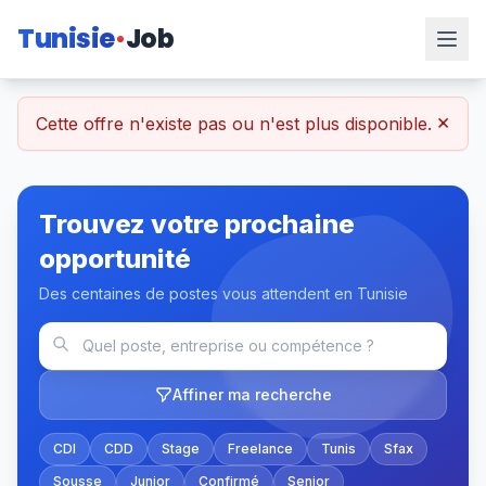
Tunisie
Job
×
Cette offre n'existe pas ou n'est plus disponible.
Trouvez votre prochaine
opportunité
Des centaines de postes vous attendent en Tunisie
Affiner ma recherche
CDI
CDD
Stage
Freelance
Tunis
Sfax
Sousse
Junior
Confirmé
Senior