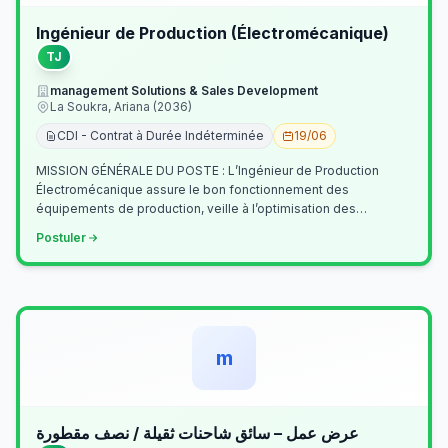
Ingénieur de Production (Électromécanique)
TJ
management Solutions & Sales Development
La Soukra, Ariana (2036)
CDI - Contrat à Durée Indéterminée
19/06
MISSION GÉNÉRALE DU POSTE : L’Ingénieur de Production
Électromécanique assure le bon fonctionnement des
équipements de production, veille à l’optimisation des
processus industriels et garantit la co…
Postuler
m
عرض عمل – سائق شاحنات ثقيلة / نصف مقطورة