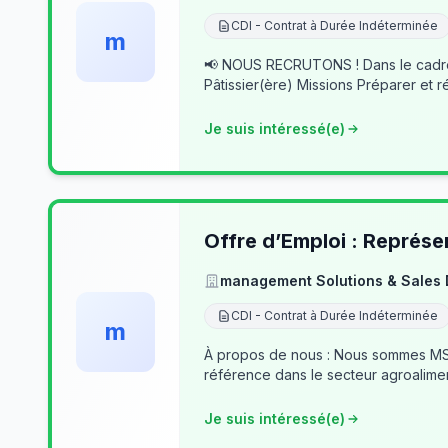
CDI - Contrat à Durée Indéterminée
m
📢 NOUS RECRUTONS ! Dans le cadre du développement de notre activité, nous recherchons des professionnels passionnés pour rejoindre notre équipe. 👨‍🍳
Pâtissier(ère) Missions Préparer et r
Je suis intéressé(e)
Offre d’Emploi : Représe
management Solutions & Sales
CDI - Contrat à Durée Indéterminée
m
À propos de nous : Nous sommes MSSD
référence dans le secteur agroalime
Je suis intéressé(e)