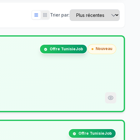
Trier par:
Nouveau
Offre TunisieJob
Offre TunisieJob