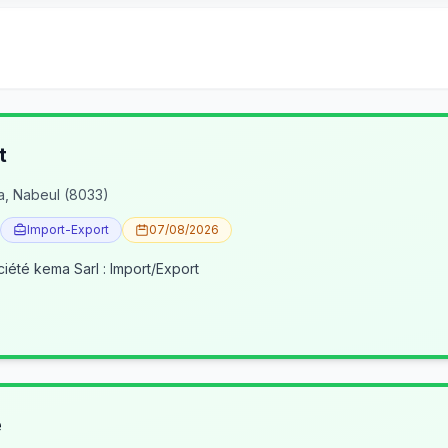
t
a, Nabeul (8033)
Import-Export
07/08/2026
ciété kema Sarl : Import/Export
e