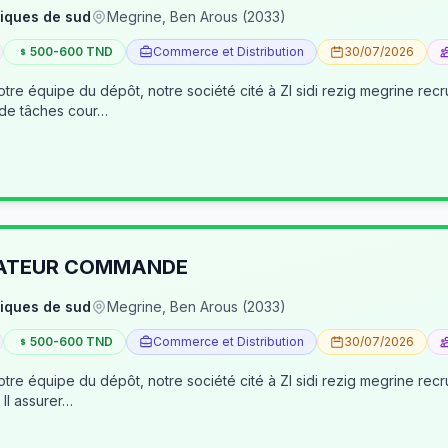
iques de sud
Megrine, Ben Arous (2033)
500-600 TND
Commerce et Distribution
30/07/2026
tre équipe du dépôt, notre société cité à ZI sidi rezig megrine re
 de tâches cour…
RATEUR COMMANDE
iques de sud
Megrine, Ben Arous (2033)
500-600 TND
Commerce et Distribution
30/07/2026
pôt, notre société cité à ZI sidi rezig megrine recrute des jeunes pour occuper le poste d’age
dépôt/préparateur des commandes . Il assurer…