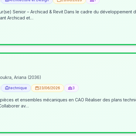
re du développement de nos activités BIM, nous recherchons un(e) BIM
ant Archicad et…
oukra, Ariana (2036)
technique
23/06/2026
3
 pièces et ensembles mécaniques en CAO Réaliser des plans techniqu
 Collaborer av…