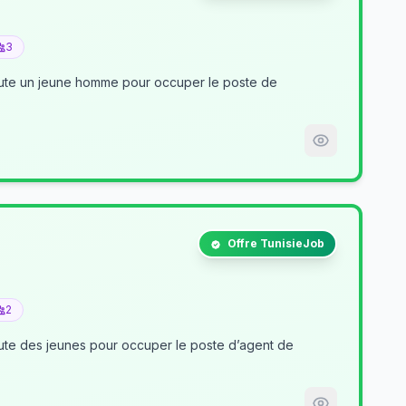
3
crute un jeune homme pour occuper le poste de
Offre TunisieJob
2
nt de