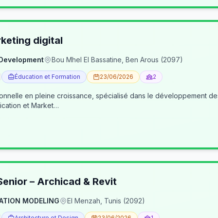
eting digital
 Development
Bou Mhel El Bassatine, Ben Arous (2097)
Éducation et Formation
23/06/2026
2
ionnelle en pleine croissance, spécialisé dans le développement 
cation et Market…
enior – Archicad & Revit
ATION MODELING
El Menzah, Tunis (2092)
Architecture et Design
23/06/2026
1