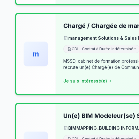
Chargé / Chargée de mark
management Solutions & Sales
CDI - Contrat à Durée Indéterminée
m
MSSD, cabinet de formation profess
recrute un(e) Chargé(e) de Communi
Je suis intéressé(e)
Un(e) BIM Modeleur(se) S
BIMMAPPING_BUILDING INFORM
CDI - Contrat à Durée Indéterminée