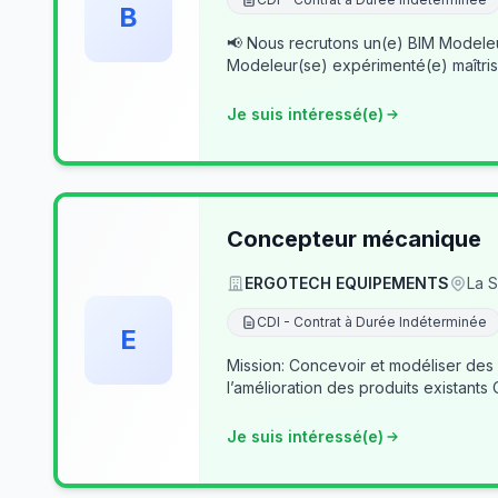
B
📢 Nous recrutons un(e) BIM Modeleur(se) Senior – Archicad & Revit Dans le cad
Modeleur(se) expérimenté(e) maîtris
Je suis intéressé(e)
Concepteur mécanique
ERGOTECH EQUIPEMENTS
La S
CDI - Contrat à Durée Indéterminée
E
Mission: Concevoir et modéliser des
l’amélioration des produits existants
Je suis intéressé(e)