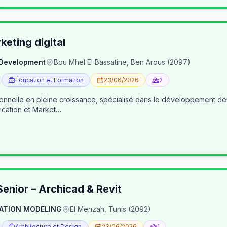
eting digital
 Development
Bou Mhel El Bassatine, Ben Arous (2097)
Éducation et Formation
23/06/2026
2
ionnelle en pleine croissance, spécialisé dans le développement 
cation et Market…
enior – Archicad & Revit
ATION MODELING
El Menzah, Tunis (2092)
Architecture et Design
23/06/2026
1