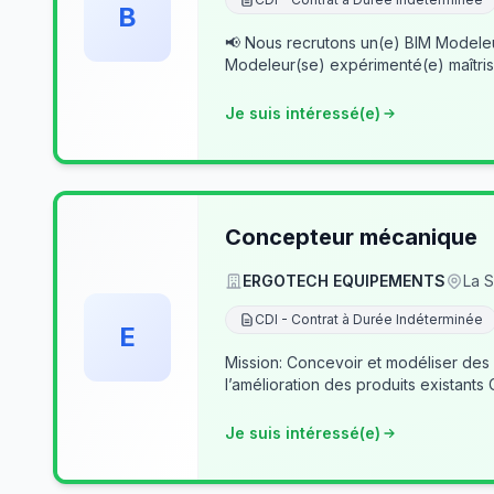
B
📢 Nous recrutons un(e) BIM Modeleur(se) Senior – Archicad & Revit Dans le cad
Modeleur(se) expérimenté(e) maîtris
Je suis intéressé(e)
Concepteur mécanique
ERGOTECH EQUIPEMENTS
La S
CDI - Contrat à Durée Indéterminée
E
Mission: Concevoir et modéliser des
l’amélioration des produits existants
Je suis intéressé(e)