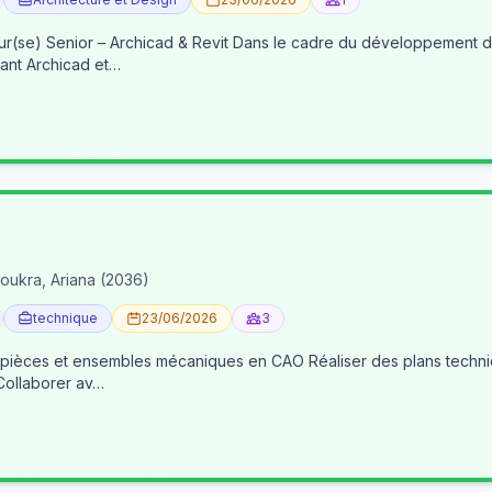
re du développement de nos activités BIM, nous recherchons un(e) BIM
ant Archicad et…
oukra, Ariana (2036)
technique
23/06/2026
3
 pièces et ensembles mécaniques en CAO Réaliser des plans techniqu
 Collaborer av…