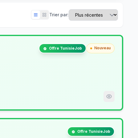
Trier par:
Nouveau
Offre TunisieJob
Offre TunisieJob