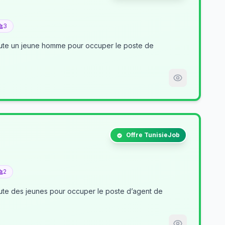
3
crute un jeune homme pour occuper le poste de
Offre TunisieJob
2
nt de