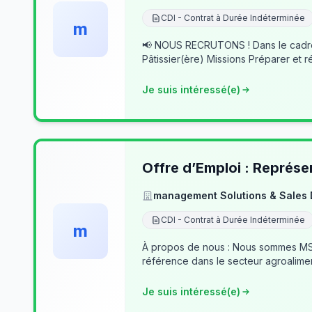
CDI - Contrat à Durée Indéterminée
m
📢 NOUS RECRUTONS ! Dans le cadre du développement de notre activité, nous recherchons des professionnels passionnés pour rejoindre notre équipe. 👨‍🍳
Pâtissier(ère) Missions Préparer et r
Je suis intéressé(e)
Offre d’Emploi : Représe
management Solutions & Sales
CDI - Contrat à Durée Indéterminée
m
À propos de nous : Nous sommes MSSD
référence dans le secteur agroalime
Je suis intéressé(e)