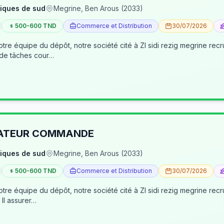
iques de sud
Megrine, Ben Arous (2033)
500-600 TND
Commerce et Distribution
30/07/2026
tre équipe du dépôt, notre société cité à ZI sidi rezig megrine re
 de tâches cour…
RATEUR COMMANDE
iques de sud
Megrine, Ben Arous (2033)
500-600 TND
Commerce et Distribution
30/07/2026
pôt, notre société cité à ZI sidi rezig megrine recrute des jeunes pour occuper le poste d’age
dépôt/préparateur des commandes . Il assurer…