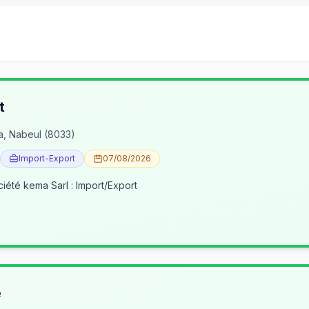
t
a, Nabeul (8033)
Import-Export
07/08/2026
ciété kema Sarl : Import/Export
e