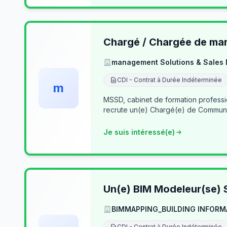
Chargé / Chargée de mark
management Solutions & Sales
CDI - Contrat à Durée Indéterminée
m
MSSD, cabinet de formation profess
recrute un(e) Chargé(e) de Communi
Je suis intéressé(e)
Un(e) BIM Modeleur(se) S
BIMMAPPING_BUILDING INFORM
CDI - Contrat à Durée Indéterminée