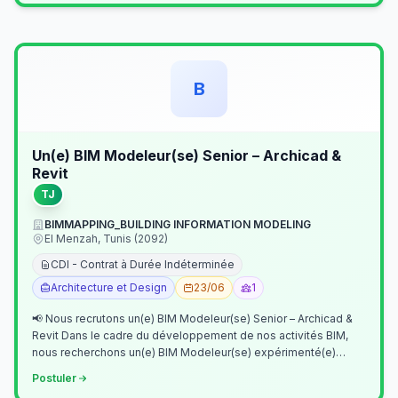
B
Un(e) BIM Modeleur(se) Senior – Archicad &
Revit
TJ
BIMMAPPING_BUILDING INFORMATION MODELING
El Menzah, Tunis (2092)
CDI - Contrat à Durée Indéterminée
Architecture et Design
23/06
1
📢 Nous recrutons un(e) BIM Modeleur(se) Senior – Archicad &
Revit Dans le cadre du développement de nos activités BIM,
nous recherchons un(e) BIM Modeleur(se) expérimenté(e)
maîtrisant Archicad et…
Postuler