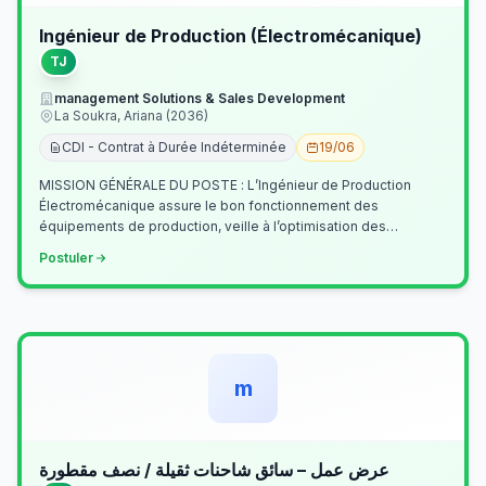
Ingénieur de Production (Électromécanique)
TJ
management Solutions & Sales Development
La Soukra, Ariana (2036)
CDI - Contrat à Durée Indéterminée
19/06
MISSION GÉNÉRALE DU POSTE : L’Ingénieur de Production
Électromécanique assure le bon fonctionnement des
équipements de production, veille à l’optimisation des
processus industriels et garantit la co…
Postuler
m
عرض عمل – سائق شاحنات ثقيلة / نصف مقطورة