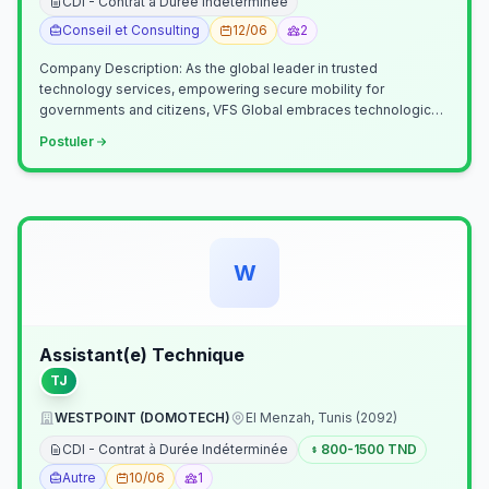
CDI - Contrat à Durée Indéterminée
Conseil et Consulting
12/06
2
Company Description: As the global leader in trusted
technology services, empowering secure mobility for
governments and citizens, VFS Global embraces technological
innovation including Generative…
Postuler
W
Assistant(e) Technique
TJ
WESTPOINT (DOMOTECH)
El Menzah, Tunis (2092)
CDI - Contrat à Durée Indéterminée
800-1500 TND
Autre
10/06
1