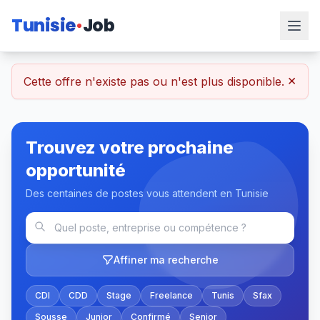
Tunisie
Job
×
Cette offre n'existe pas ou n'est plus disponible.
Trouvez votre prochaine
opportunité
Des centaines de postes vous attendent en Tunisie
Affiner ma recherche
CDI
CDD
Stage
Freelance
Tunis
Sfax
Sousse
Junior
Confirmé
Senior