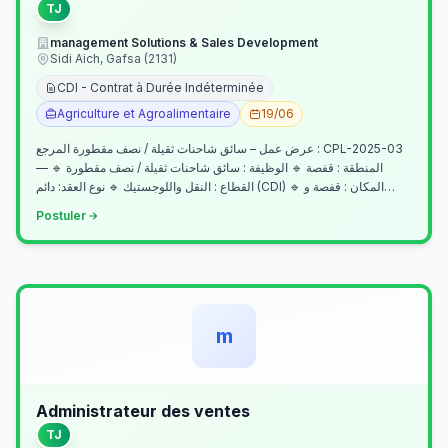
TJ
management Solutions & Sales Development
Sidi Aich, Gafsa (2131)
CDI - Contrat à Durée Indéterminée
Agriculture et Agroalimentaire
19/06
عرض عمل – سائق شاحنات ثقيلة / نصف مقطورة المرجع : CPL-2025-03
— المنطقة : قفصة 🔹 الوظيفة : سائق شاحنات ثقيلة / نصف مقطورة 🔹
القطاع : النقل واللوجستيك 🔹 نوع العقد: دائم (CDI) 🔹 المكان : قفصة و…
Postuler
m
Administrateur des ventes
TJ