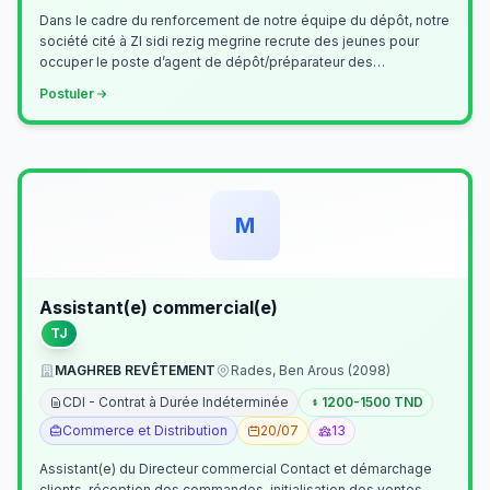
Dans le cadre du renforcement de notre équipe du dépôt, notre
société cité à ZI sidi rezig megrine recrute des jeunes pour
occuper le poste d’agent de dépôt/préparateur des
commandes . Il assurer…
Postuler
M
Assistant(e) commercial(e)
TJ
MAGHREB REVÊTEMENT
Rades, Ben Arous (2098)
CDI - Contrat à Durée Indéterminée
1200-1500 TND
Commerce et Distribution
20/07
13
Assistant(e) du Directeur commercial Contact et démarchage
clients, réception des commandes, initialisation des ventes,