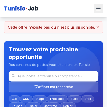
Tunisie
Job
×
Cette offre n'existe pas ou n'est plus disponible.
Trouvez votre prochaine
opportunité
Des centaines de postes vous attendent en Tunisie
Affiner ma recherche
CDI
CDD
Stage
Freelance
Tunis
Sfax
Sousse
Junior
Confirmé
Senior