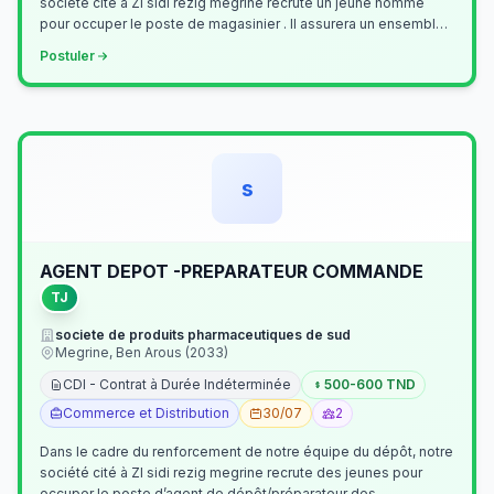
société cité à ZI sidi rezig megrine recrute un jeune homme
pour occuper le poste de magasinier . Il assurera un ensemble
de tâches cour…
Postuler
s
AGENT DEPOT -PREPARATEUR COMMANDE
TJ
societe de produits pharmaceutiques de sud
Megrine, Ben Arous (2033)
CDI - Contrat à Durée Indéterminée
500-600 TND
Commerce et Distribution
30/07
2
Dans le cadre du renforcement de notre équipe du dépôt, notre
société cité à ZI sidi rezig megrine recrute des jeunes pour
occuper le poste d’agent de dépôt/préparateur des