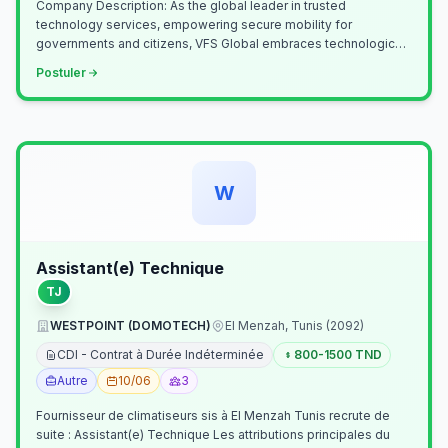
Company Description: As the global leader in trusted
technology services, empowering secure mobility for
governments and citizens, VFS Global embraces technological
innovation including Generative…
Postuler
W
Assistant(e) Technique
TJ
WESTPOINT (DOMOTECH)
El Menzah, Tunis (2092)
CDI - Contrat à Durée Indéterminée
800-1500 TND
Autre
10/06
3
Fournisseur de climatiseurs sis à El Menzah Tunis recrute de
suite : Assistant(e) Technique Les attributions principales du