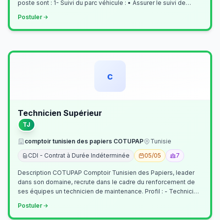
poste sont : 1- Suivi du parc véhicule : • Assurer le suivi de
l’activi…
Postuler
c
Technicien Supérieur
TJ
comptoir tunisien des papiers COTUPAP
Tunisie
CDI - Contrat à Durée Indéterminée
05/05
7
Description COTUPAP Comptoir Tunisien des Papiers, leader
dans son domaine, recrute dans le cadre du renforcement de
ses équipes un technicien de maintenance. Profil : - Technicien
Supérieur (…
Postuler