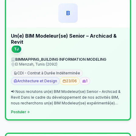
B
Un(e) BIM Modeleur(se) Senior – Archicad &
Revit
TJ
BIMMAPPING_BUILDING INFORMATION MODELING
El Menzah, Tunis (2092)
CDI - Contrat à Durée Indéterminée
Architecture et Design
23/06
1
📢 Nous recrutons un(e) BIM Modeleur(se) Senior – Archicad &
Revit Dans le cadre du développement de nos activités BIM,
nous recherchons un(e) BIM Modeleur(se) expérimenté(e)
maîtrisant Archicad et…
Postuler