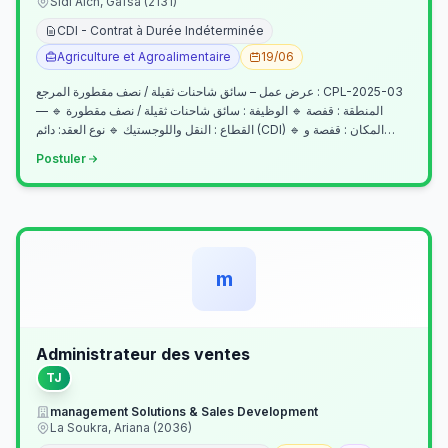
Sidi Aich, Gafsa (2131)
CDI - Contrat à Durée Indéterminée
Agriculture et Agroalimentaire
19/06
عرض عمل – سائق شاحنات ثقيلة / نصف مقطورة المرجع : CPL-2025-03
— المنطقة : قفصة 🔹 الوظيفة : سائق شاحنات ثقيلة / نصف مقطورة 🔹
القطاع : النقل واللوجستيك 🔹 نوع العقد: دائم (CDI) 🔹 المكان : قفصة و…
Postuler
m
Administrateur des ventes
TJ
management Solutions & Sales Development
La Soukra, Ariana (2036)