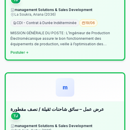
management Solutions & Sales Development
La Soukra, Ariana (2036)
CDI - Contrat à Durée Indéterminée
19/06
MISSION GÉNÉRALE DU POSTE : L’Ingénieur de Production
Électromécanique assure le bon fonctionnement des
équipements de production, veille à l’optimisation des
processus industriels et garantit la co…
Postuler
m
عرض عمل – سائق شاحنات ثقيلة / نصف مقطورة
TJ
management Solutions & Sales Development