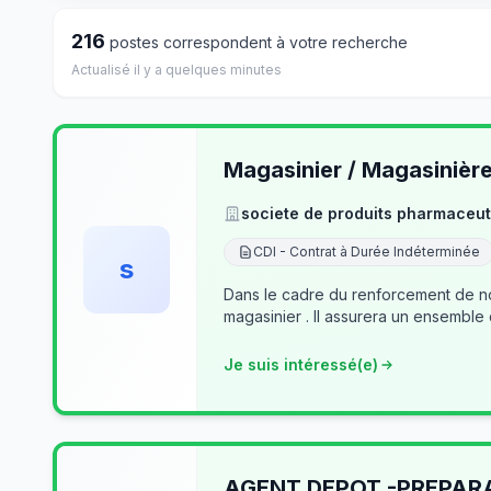
216
postes correspondent à votre recherche
Actualisé il y a quelques minutes
Magasinier / Magasinièr
societe de produits pharmaceut
CDI - Contrat à Durée Indéterminée
s
Dans le cadre du renforcement de no
magasinier . Il assurera un ensemble
Je suis intéressé(e)
AGENT DEPOT -PREPA