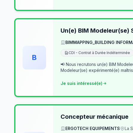
Un(e) BIM Modeleur(se) S
BIMMAPPING_BUILDING INFORM
CDI - Contrat à Durée Indéterminée
B
📢 Nous recrutons un(e) BIM Modeleur(se) Senior – Archicad & Revit Dans le cad
Modeleur(se) expérimenté(e) maîtris
Je suis intéressé(e)
Concepteur mécanique
ERGOTECH EQUIPEMENTS
La S