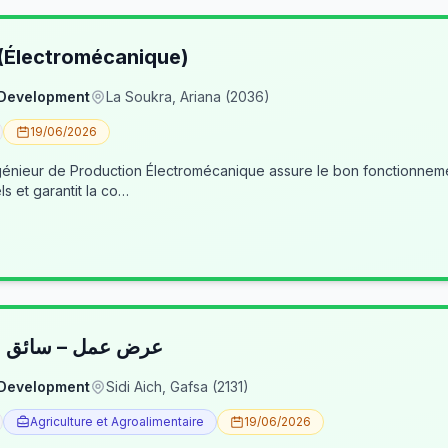
 (Électromécanique)
 Development
La Soukra, Ariana (2036)
19/06/2026
nieur de Production Électromécanique assure le bon fonctionneme
ls et garantit la co…
عرض عمل – سائق شا
 Development
Sidi Aich, Gafsa (2131)
Agriculture et Agroalimentaire
19/06/2026