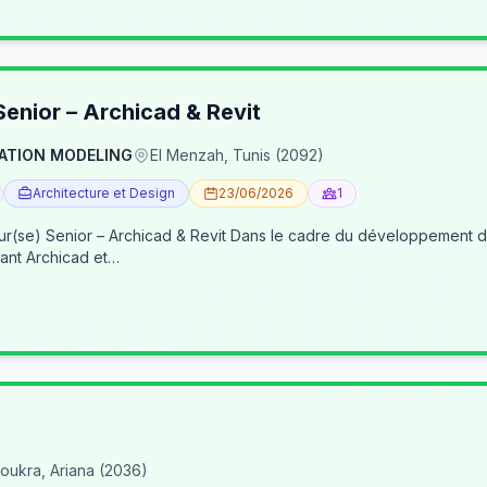
enior – Archicad & Revit
ATION MODELING
El Menzah, Tunis (2092)
Architecture et Design
23/06/2026
1
re du développement de nos activités BIM, nous recherchons un(e) BIM
ant Archicad et…
oukra, Ariana (2036)