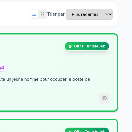
Trier par:
Offre TunisieJob
3
crute un jeune homme pour occuper le poste de
Offre TunisieJob