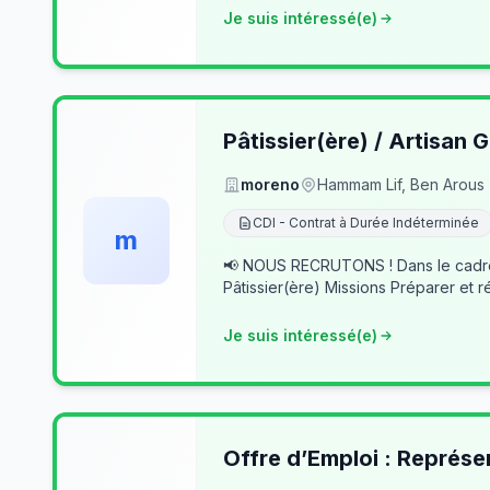
Je suis intéressé(e)
Pâtissier(ère) / Artisan G
moreno
Hammam Lif, Ben Arous
CDI - Contrat à Durée Indéterminée
m
📢 NOUS RECRUTONS ! Dans le cadre du développement de notre activité, nous recherchons des professionnels passionnés pour rejoindre notre équipe. 👨‍🍳
Pâtissier(ère) Missions Préparer et r
Je suis intéressé(e)
Offre d’Emploi : Représe