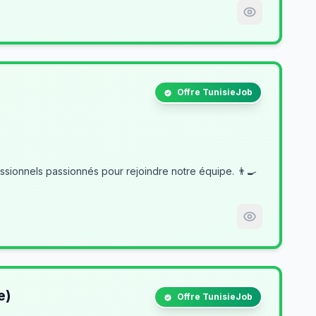
Offre TunisieJob
e)
Offre TunisieJob