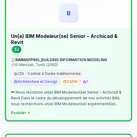
B
Un(e) BIM Modeleur(se) Senior – Archicad &
Revit
TJ
BIMMAPPING_BUILDING INFORMATION MODELING
El Menzah, Tunis (2092)
CDI - Contrat à Durée Indéterminée
Architecture et Design
23/06
1
📢 Nous recrutons un(e) BIM Modeleur(se) Senior – Archicad &
Revit Dans le cadre du développement de nos activités BIM,
nous recherchons un(e) BIM Modeleur(se) expérimenté(e)
maîtrisant Archicad et…
Postuler