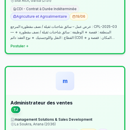
Sidi Aich, Gafsa (2131)
CDI - Contrat à Durée Indéterminée
Agriculture et Agroalimentaire
19/06
عرض عمل – سائق شاحنات ثقيلة / نصف مقطورة المرجع : CPL-2025-03
— المنطقة : قفصة 🔹 الوظيفة : سائق شاحنات ثقيلة / نصف مقطورة 🔹
القطاع : النقل واللوجستيك 🔹 نوع العقد: دائم (CDI) 🔹 المكان : قفصة و…
Postuler
m
Administrateur des ventes
TJ
management Solutions & Sales Development
La Soukra, Ariana (2036)