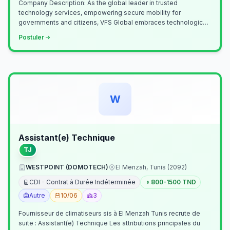
Company Description: As the global leader in trusted
technology services, empowering secure mobility for
governments and citizens, VFS Global embraces technological
innovation including Generative…
Postuler
W
Assistant(e) Technique
TJ
WESTPOINT (DOMOTECH)
El Menzah, Tunis (2092)
CDI - Contrat à Durée Indéterminée
800-1500 TND
Autre
10/06
3
Fournisseur de climatiseurs sis à El Menzah Tunis recrute de
suite : Assistant(e) Technique Les attributions principales du