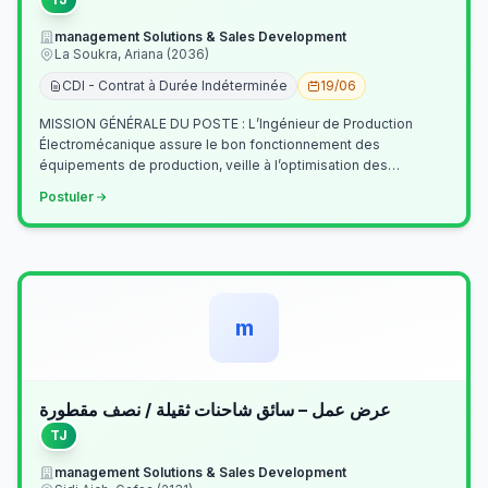
management Solutions & Sales Development
La Soukra, Ariana (2036)
CDI - Contrat à Durée Indéterminée
19/06
MISSION GÉNÉRALE DU POSTE : L’Ingénieur de Production
Électromécanique assure le bon fonctionnement des
équipements de production, veille à l’optimisation des
processus industriels et garantit la co…
Postuler
m
عرض عمل – سائق شاحنات ثقيلة / نصف مقطورة
TJ
management Solutions & Sales Development