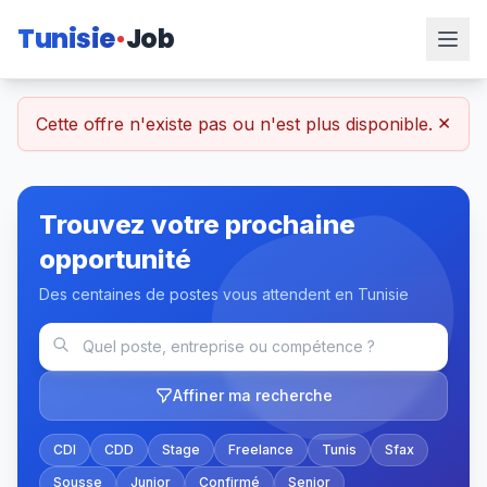
Tunisie
Job
×
Cette offre n'existe pas ou n'est plus disponible.
Trouvez votre prochaine
opportunité
Des centaines de postes vous attendent en Tunisie
Affiner ma recherche
CDI
CDD
Stage
Freelance
Tunis
Sfax
Sousse
Junior
Confirmé
Senior