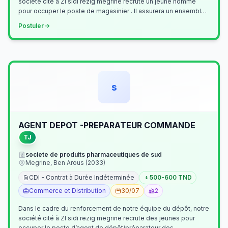
société cité à ZI sidi rezig megrine recrute un jeune homme
pour occuper le poste de magasinier . Il assurera un ensemble
de tâches cour…
Postuler
s
AGENT DEPOT -PREPARATEUR COMMANDE
TJ
societe de produits pharmaceutiques de sud
Megrine, Ben Arous (2033)
CDI - Contrat à Durée Indéterminée
500-600 TND
Commerce et Distribution
30/07
2
Dans le cadre du renforcement de notre équipe du dépôt, notre
société cité à ZI sidi rezig megrine recrute des jeunes pour
occuper le poste d’agent de dépôt/préparateur des