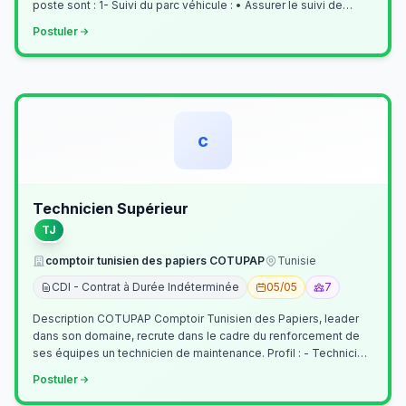
poste sont : 1- Suivi du parc véhicule : • Assurer le suivi de
l’activi…
Postuler
c
Technicien Supérieur
TJ
comptoir tunisien des papiers COTUPAP
Tunisie
CDI - Contrat à Durée Indéterminée
05/05
7
Description COTUPAP Comptoir Tunisien des Papiers, leader
dans son domaine, recrute dans le cadre du renforcement de
ses équipes un technicien de maintenance. Profil : - Technicien
Supérieur (…
Postuler