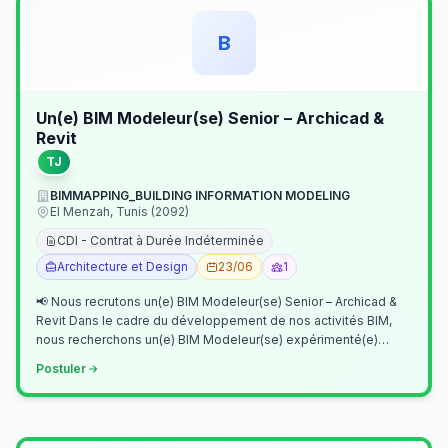
B
Un(e) BIM Modeleur(se) Senior – Archicad &
Revit
TJ
BIMMAPPING_BUILDING INFORMATION MODELING
El Menzah, Tunis (2092)
CDI - Contrat à Durée Indéterminée
Architecture et Design
23/06
1
📢 Nous recrutons un(e) BIM Modeleur(se) Senior – Archicad &
Revit Dans le cadre du développement de nos activités BIM,
nous recherchons un(e) BIM Modeleur(se) expérimenté(e)
maîtrisant Archicad et…
Postuler