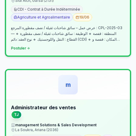
Sidi Aich, Gafsa (2131)
CDI - Contrat à Durée Indéterminée
Agriculture et Agroalimentaire
19/06
عرض عمل – سائق شاحنات ثقيلة / نصف مقطورة المرجع : CPL-2025-03
— المنطقة : قفصة 🔹 الوظيفة : سائق شاحنات ثقيلة / نصف مقطورة 🔹
القطاع : النقل واللوجستيك 🔹 نوع العقد: دائم (CDI) 🔹 المكان : قفصة و…
Postuler
m
Administrateur des ventes
TJ
management Solutions & Sales Development
La Soukra, Ariana (2036)