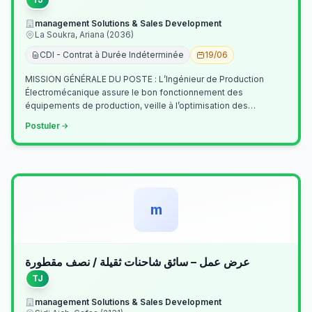
management Solutions & Sales Development
La Soukra, Ariana (2036)
CDI - Contrat à Durée Indéterminée
19/06
MISSION GÉNÉRALE DU POSTE : L’Ingénieur de Production
Électromécanique assure le bon fonctionnement des
équipements de production, veille à l’optimisation des
processus industriels et garantit la co…
Postuler
m
عرض عمل – سائق شاحنات ثقيلة / نصف مقطورة
TJ
management Solutions & Sales Development