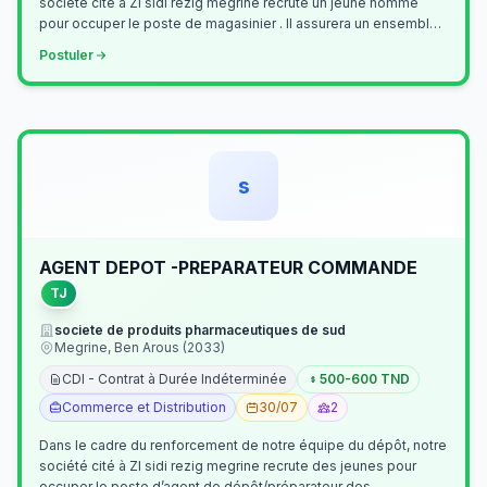
société cité à ZI sidi rezig megrine recrute un jeune homme
pour occuper le poste de magasinier . Il assurera un ensemble
de tâches cour…
Postuler
s
AGENT DEPOT -PREPARATEUR COMMANDE
TJ
societe de produits pharmaceutiques de sud
Megrine, Ben Arous (2033)
CDI - Contrat à Durée Indéterminée
500-600 TND
Commerce et Distribution
30/07
2
Dans le cadre du renforcement de notre équipe du dépôt, notre
société cité à ZI sidi rezig megrine recrute des jeunes pour
occuper le poste d’agent de dépôt/préparateur des