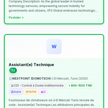
Company Description: As the global leader in trusted
technology services, empowering secure mobility for
governments and citizens, VFS Global embraces technological
innovation including Generative…
Postuler
W
Assistant(e) Technique
TJ
WESTPOINT (DOMOTECH)
El Menzah, Tunis (2092)
CDI - Contrat à Durée Indéterminée
800-1500 TND
Autre
10/06
3
Fournisseur de climatiseurs sis à El Menzah Tunis recrute de
suite : Assistant(e) Technique Les attributions principales du