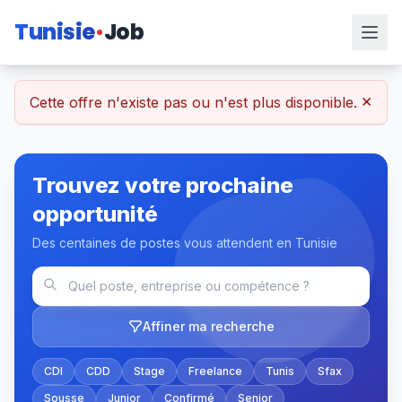
Tunisie
Job
×
Cette offre n'existe pas ou n'est plus disponible.
Trouvez votre prochaine
opportunité
Des centaines de postes vous attendent en Tunisie
Affiner ma recherche
CDI
CDD
Stage
Freelance
Tunis
Sfax
Sousse
Junior
Confirmé
Senior