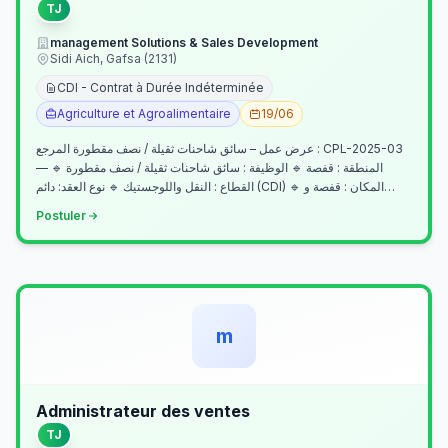
TJ
management Solutions & Sales Development
Sidi Aich, Gafsa (2131)
CDI - Contrat à Durée Indéterminée
Agriculture et Agroalimentaire
19/06
عرض عمل – سائق شاحنات ثقيلة / نصف مقطورة المرجع : CPL-2025-03
— المنطقة : قفصة 🔹 الوظيفة : سائق شاحنات ثقيلة / نصف مقطورة 🔹
القطاع : النقل واللوجستيك 🔹 نوع العقد: دائم (CDI) 🔹 المكان : قفصة و…
Postuler
m
Administrateur des ventes
TJ