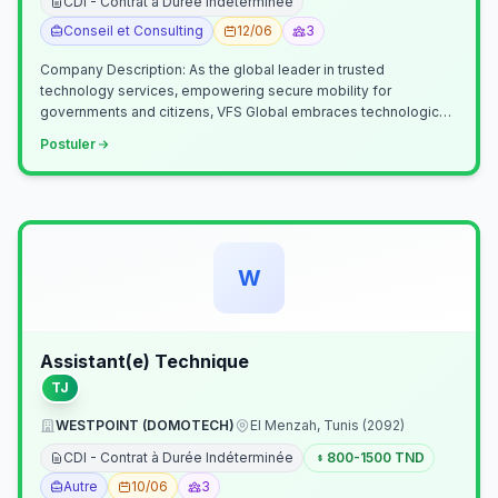
CDI - Contrat à Durée Indéterminée
Conseil et Consulting
12/06
3
Company Description: As the global leader in trusted
technology services, empowering secure mobility for
governments and citizens, VFS Global embraces technological
innovation including Generative…
Postuler
W
Assistant(e) Technique
TJ
WESTPOINT (DOMOTECH)
El Menzah, Tunis (2092)
CDI - Contrat à Durée Indéterminée
800-1500 TND
Autre
10/06
3