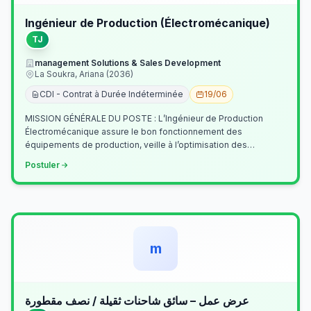
Ingénieur de Production (Électromécanique)
TJ
management Solutions & Sales Development
La Soukra, Ariana (2036)
CDI - Contrat à Durée Indéterminée
19/06
MISSION GÉNÉRALE DU POSTE : L’Ingénieur de Production
Électromécanique assure le bon fonctionnement des
équipements de production, veille à l’optimisation des
processus industriels et garantit la co…
Postuler
m
عرض عمل – سائق شاحنات ثقيلة / نصف مقطورة