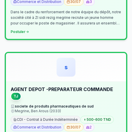
Commerce et Distribution
30/07
3
Dans le cadre du renforcement de notre équipe du dépôt, notre
société cité à ZI sidi rezig megrine recrute un jeune homme
pour occuper le poste de magasinier . Il assurera un ensemble
de tâches cour…
Postuler
s
AGENT DEPOT -PREPARATEUR COMMANDE
TJ
societe de produits pharmaceutiques de sud
Megrine, Ben Arous (2033)
CDI - Contrat à Durée Indéterminée
500-600 TND
Commerce et Distribution
30/07
2