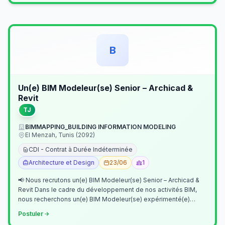
B
Un(e) BIM Modeleur(se) Senior – Archicad &
Revit
TJ
BIMMAPPING_BUILDING INFORMATION MODELING
El Menzah, Tunis (2092)
CDI - Contrat à Durée Indéterminée
Architecture et Design
23/06
1
📢 Nous recrutons un(e) BIM Modeleur(se) Senior – Archicad &
Revit Dans le cadre du développement de nos activités BIM,
nous recherchons un(e) BIM Modeleur(se) expérimenté(e)
maîtrisant Archicad et…
Postuler