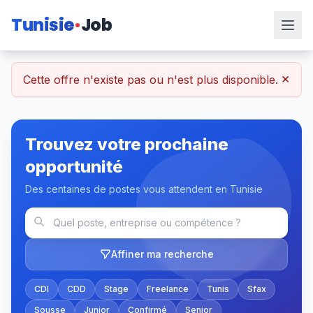
Tunisie
Job
×
Cette offre n'existe pas ou n'est plus disponible.
Trouvez votre prochaine
opportunité
Des centaines de postes vous attendent en Tunisie
Affiner ma recherche
CDI
CDD
Stage
Freelance
Tunis
Sfax
Sousse
Junior
Confirmé
Senior