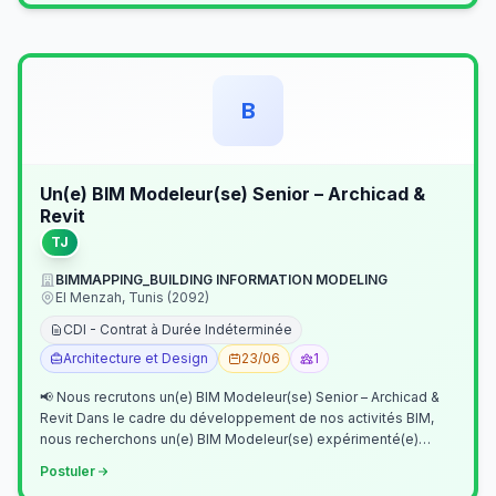
B
Un(e) BIM Modeleur(se) Senior – Archicad &
Revit
TJ
BIMMAPPING_BUILDING INFORMATION MODELING
El Menzah, Tunis (2092)
CDI - Contrat à Durée Indéterminée
Architecture et Design
23/06
1
📢 Nous recrutons un(e) BIM Modeleur(se) Senior – Archicad &
Revit Dans le cadre du développement de nos activités BIM,
nous recherchons un(e) BIM Modeleur(se) expérimenté(e)
maîtrisant Archicad et…
Postuler