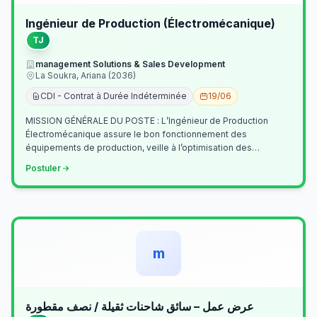
Ingénieur de Production (Électromécanique)
TJ
management Solutions & Sales Development
La Soukra, Ariana (2036)
CDI - Contrat à Durée Indéterminée
19/06
MISSION GÉNÉRALE DU POSTE : L’Ingénieur de Production
Électromécanique assure le bon fonctionnement des
équipements de production, veille à l’optimisation des
processus industriels et garantit la co…
Postuler
m
عرض عمل – سائق شاحنات ثقيلة / نصف مقطورة