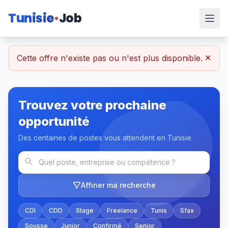
Tunisie
Job
×
Cette offre n'existe pas ou n'est plus disponible.
Trouvez votre prochaine
opportunité
Des centaines de postes vous attendent en Tunisie
Affiner ma recherche
CDI
CDD
Stage
Freelance
Tunis
Sfax
Sousse
Junior
Confirmé
Senior