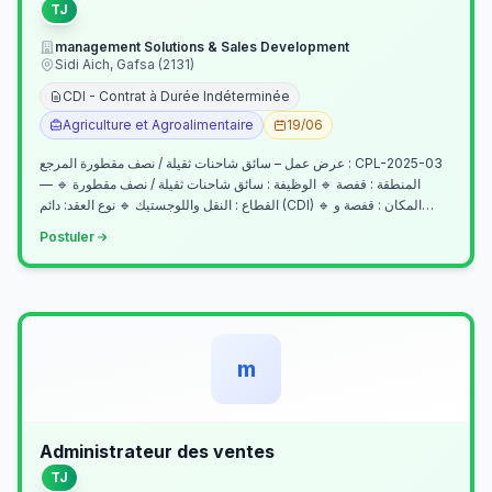
TJ
management Solutions & Sales Development
Sidi Aich, Gafsa (2131)
CDI - Contrat à Durée Indéterminée
Agriculture et Agroalimentaire
19/06
عرض عمل – سائق شاحنات ثقيلة / نصف مقطورة المرجع : CPL-2025-03
— المنطقة : قفصة 🔹 الوظيفة : سائق شاحنات ثقيلة / نصف مقطورة 🔹
القطاع : النقل واللوجستيك 🔹 نوع العقد: دائم (CDI) 🔹 المكان : قفصة و…
Postuler
m
Administrateur des ventes
TJ