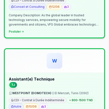
CDI - Contrat à Durée Indéterminée
Conseil et Consulting
12/06
3
Company Description: As the global leader in trusted
technology services, empowering secure mobility for
governments and citizens, VFS Global embraces technological
innovation including Generative…
Postuler
W
Assistant(e) Technique
TJ
WESTPOINT (DOMOTECH)
El Menzah, Tunis (2092)
CDI - Contrat à Durée Indéterminée
800-1500 TND
Autre
10/06
3