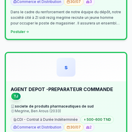
Commerce et Distribution
30/07
3
Dans le cadre du renforcement de notre équipe du dépôt, notre
société cité à ZI sidi rezig megrine recrute un jeune homme
pour occuper le poste de magasinier . Il assurera un ensemble
de tâches cour…
Postuler
s
AGENT DEPOT -PREPARATEUR COMMANDE
TJ
societe de produits pharmaceutiques de sud
Megrine, Ben Arous (2033)
CDI - Contrat à Durée Indéterminée
500-600 TND
Commerce et Distribution
30/07
2