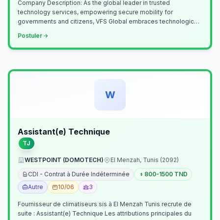
Company Description: As the global leader in trusted
technology services, empowering secure mobility for
governments and citizens, VFS Global embraces technological
innovation including Generative…
Postuler
W
Assistant(e) Technique
TJ
WESTPOINT (DOMOTECH)
El Menzah, Tunis (2092)
CDI - Contrat à Durée Indéterminée
800-1500 TND
Autre
10/06
3
Fournisseur de climatiseurs sis à El Menzah Tunis recrute de
suite : Assistant(e) Technique Les attributions principales du