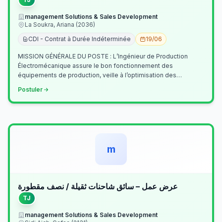
management Solutions & Sales Development
La Soukra, Ariana (2036)
CDI - Contrat à Durée Indéterminée
19/06
MISSION GÉNÉRALE DU POSTE : L’Ingénieur de Production
Électromécanique assure le bon fonctionnement des
équipements de production, veille à l’optimisation des
processus industriels et garantit la co…
Postuler
m
عرض عمل – سائق شاحنات ثقيلة / نصف مقطورة
TJ
management Solutions & Sales Development