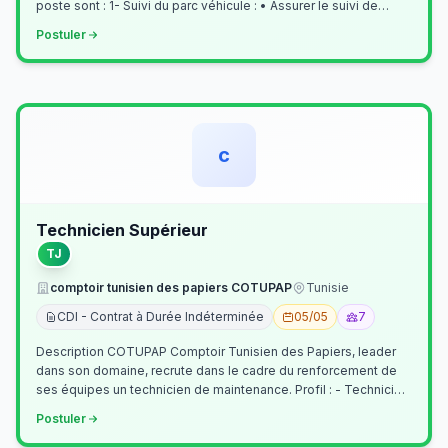
poste sont : 1- Suivi du parc véhicule : • Assurer le suivi de
l’activi…
Postuler
c
Technicien Supérieur
TJ
comptoir tunisien des papiers COTUPAP
Tunisie
CDI - Contrat à Durée Indéterminée
05/05
7
Description COTUPAP Comptoir Tunisien des Papiers, leader
dans son domaine, recrute dans le cadre du renforcement de
ses équipes un technicien de maintenance. Profil : - Technicien
Supérieur (…
Postuler