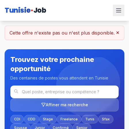
Tunisie
Job
×
Cette offre n'existe pas ou n'est plus disponible.
Trouvez votre prochaine
opportunité
Des centaines de postes vous attendent en Tunisie
Affiner ma recherche
CDI
CDD
Stage
Freelance
Tunis
Sfax
Sousse
Junior
Confirmé
Senior