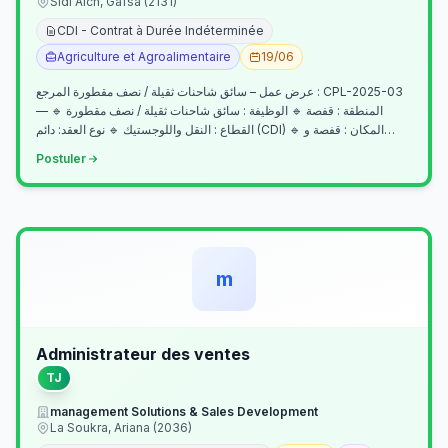
Sidi Aich, Gafsa (2131)
CDI - Contrat à Durée Indéterminée
Agriculture et Agroalimentaire
19/06
عرض عمل – سائق شاحنات ثقيلة / نصف مقطورة المرجع : CPL-2025-03
— المنطقة : قفصة 🔹 الوظيفة : سائق شاحنات ثقيلة / نصف مقطورة 🔹
القطاع : النقل واللوجستيك 🔹 نوع العقد: دائم (CDI) 🔹 المكان : قفصة و…
Postuler
m
Administrateur des ventes
TJ
management Solutions & Sales Development
La Soukra, Ariana (2036)