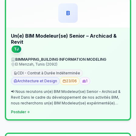
B
Un(e) BIM Modeleur(se) Senior – Archicad &
Revit
TJ
BIMMAPPING_BUILDING INFORMATION MODELING
El Menzah, Tunis (2092)
CDI - Contrat à Durée Indéterminée
Architecture et Design
23/06
1
📢 Nous recrutons un(e) BIM Modeleur(se) Senior – Archicad &
Revit Dans le cadre du développement de nos activités BIM,
nous recherchons un(e) BIM Modeleur(se) expérimenté(e)
maîtrisant Archicad et…
Postuler