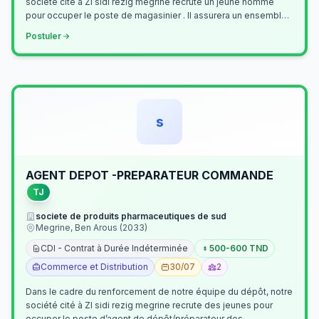
société cité à ZI sidi rezig megrine recrute un jeune homme
pour occuper le poste de magasinier . Il assurera un ensemble
de tâches cour…
Postuler
s
AGENT DEPOT -PREPARATEUR COMMANDE
TJ
societe de produits pharmaceutiques de sud
Megrine, Ben Arous (2033)
CDI - Contrat à Durée Indéterminée
500-600 TND
Commerce et Distribution
30/07
2
Dans le cadre du renforcement de notre équipe du dépôt, notre
société cité à ZI sidi rezig megrine recrute des jeunes pour
occuper le poste d’agent de dépôt/préparateur des