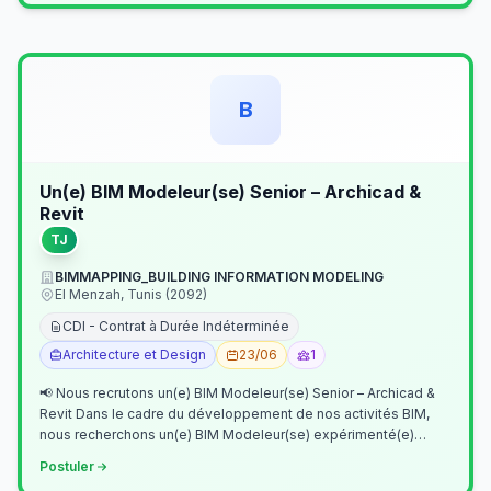
B
Un(e) BIM Modeleur(se) Senior – Archicad &
Revit
TJ
BIMMAPPING_BUILDING INFORMATION MODELING
El Menzah, Tunis (2092)
CDI - Contrat à Durée Indéterminée
Architecture et Design
23/06
1
📢 Nous recrutons un(e) BIM Modeleur(se) Senior – Archicad &
Revit Dans le cadre du développement de nos activités BIM,
nous recherchons un(e) BIM Modeleur(se) expérimenté(e)
maîtrisant Archicad et…
Postuler