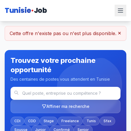
Tunisie
Job
×
Cette offre n'existe pas ou n'est plus disponible.
Trouvez votre prochaine
opportunité
Des centaines de postes vous attendent en Tunisie
Affiner ma recherche
CDI
CDD
Stage
Freelance
Tunis
Sfax
Sousse
Junior
Confirmé
Senior