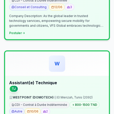
CDI - Contrat à Durée Indéterminée
Conseil et Consulting
12/06
3
Company Description: As the global leader in trusted
technology services, empowering secure mobility for
governments and citizens, VFS Global embraces technological
innovation including Generative…
Postuler
W
Assistant(e) Technique
TJ
WESTPOINT (DOMOTECH)
El Menzah, Tunis (2092)
CDI - Contrat à Durée Indéterminée
800-1500 TND
Autre
10/06
2