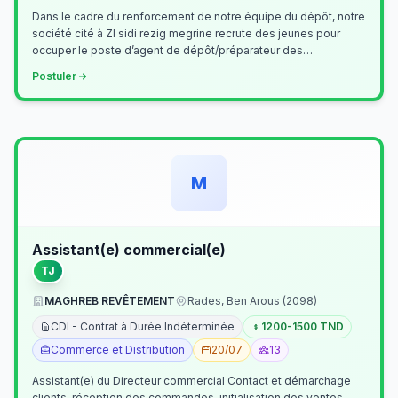
Dans le cadre du renforcement de notre équipe du dépôt, notre
société cité à ZI sidi rezig megrine recrute des jeunes pour
occuper le poste d’agent de dépôt/préparateur des
commandes . Il assurer…
Postuler
M
Assistant(e) commercial(e)
TJ
MAGHREB REVÊTEMENT
Rades, Ben Arous (2098)
CDI - Contrat à Durée Indéterminée
1200-1500 TND
Commerce et Distribution
20/07
13
Assistant(e) du Directeur commercial Contact et démarchage
clients, réception des commandes, initialisation des ventes,