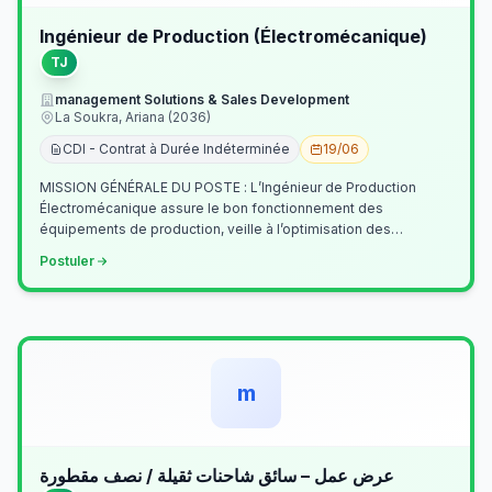
Ingénieur de Production (Électromécanique)
TJ
management Solutions & Sales Development
La Soukra, Ariana (2036)
CDI - Contrat à Durée Indéterminée
19/06
MISSION GÉNÉRALE DU POSTE : L’Ingénieur de Production
Électromécanique assure le bon fonctionnement des
équipements de production, veille à l’optimisation des
processus industriels et garantit la co…
Postuler
m
عرض عمل – سائق شاحنات ثقيلة / نصف مقطورة