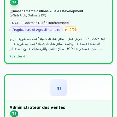
TJ
management Solutions & Sales Development
Sidi Aich, Gafsa (2131)
CDI - Contrat à Durée Indéterminée
Agriculture et Agroalimentaire
19/06
عرض عمل – سائق شاحنات ثقيلة / نصف مقطورة المرجع : CPL-2025-03
— المنطقة : قفصة 🔹 الوظيفة : سائق شاحنات ثقيلة / نصف مقطورة 🔹
القطاع : النقل واللوجستيك 🔹 نوع العقد: دائم (CDI) 🔹 المكان : قفصة و…
Postuler
m
Administrateur des ventes
TJ