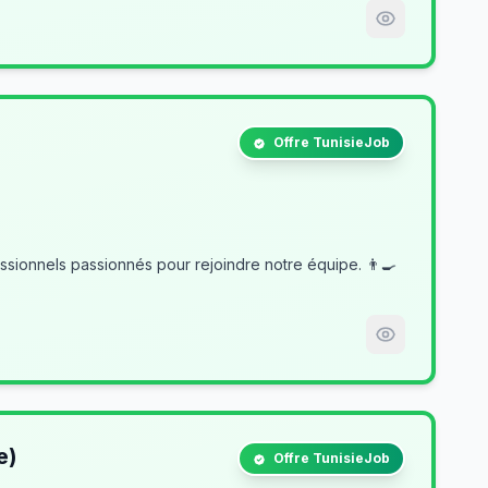
Offre TunisieJob
e)
Offre TunisieJob