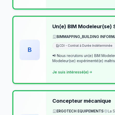
Un(e) BIM Modeleur(se) S
BIMMAPPING_BUILDING INFORM
CDI - Contrat à Durée Indéterminée
B
📢 Nous recrutons un(e) BIM Modeleur(se) Senior – Archicad & Revit Dans le cad
Modeleur(se) expérimenté(e) maîtris
Je suis intéressé(e)
Concepteur mécanique
ERGOTECH EQUIPEMENTS
La S