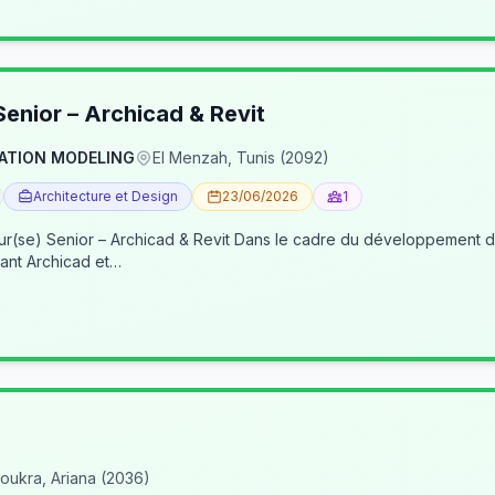
enior – Archicad & Revit
ATION MODELING
El Menzah, Tunis (2092)
Architecture et Design
23/06/2026
1
re du développement de nos activités BIM, nous recherchons un(e) BIM
ant Archicad et…
oukra, Ariana (2036)