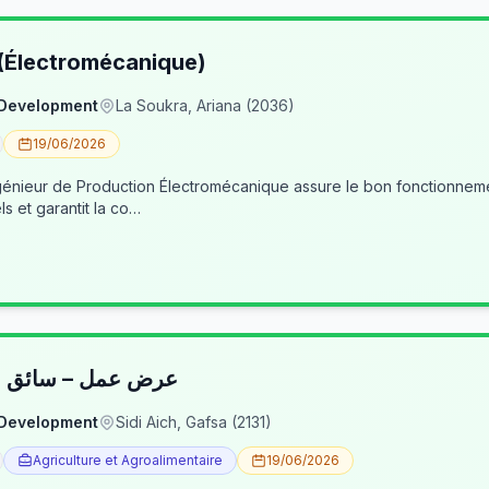
 (Électromécanique)
 Development
La Soukra, Ariana (2036)
19/06/2026
nieur de Production Électromécanique assure le bon fonctionneme
ls et garantit la co…
عرض عمل – سائق شا
 Development
Sidi Aich, Gafsa (2131)
Agriculture et Agroalimentaire
19/06/2026