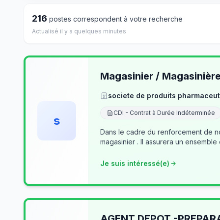
216
postes correspondent à votre recherche
Actualisé il y a quelques minutes
Magasinier / Magasinièr
societe de produits pharmaceut
CDI - Contrat à Durée Indéterminée
s
Dans le cadre du renforcement de no
magasinier . Il assurera un ensemble
Je suis intéressé(e)
AGENT DEPOT -PREPA