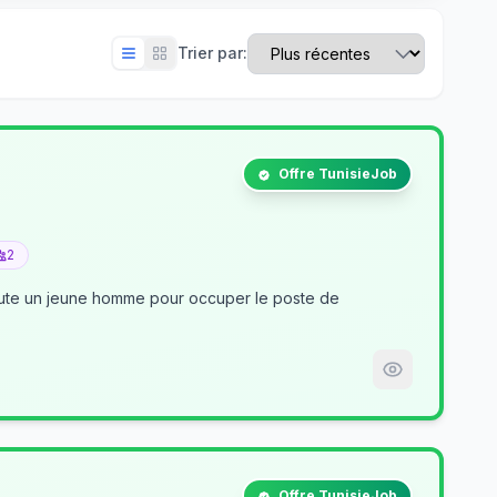
Trier par:
Offre TunisieJob
2
crute un jeune homme pour occuper le poste de
Offre TunisieJob