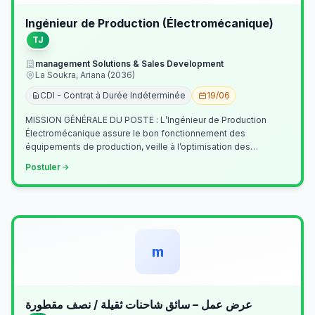
Ingénieur de Production (Électromécanique)
TJ
management Solutions & Sales Development
La Soukra, Ariana (2036)
CDI - Contrat à Durée Indéterminée
19/06
MISSION GÉNÉRALE DU POSTE : L’Ingénieur de Production
Électromécanique assure le bon fonctionnement des
équipements de production, veille à l’optimisation des
processus industriels et garantit la co…
Postuler
m
عرض عمل – سائق شاحنات ثقيلة / نصف مقطورة