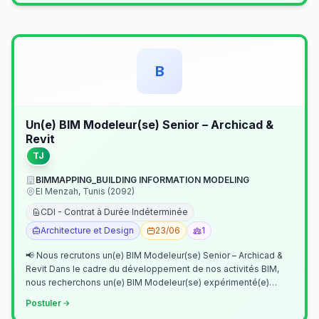
B
Un(e) BIM Modeleur(se) Senior – Archicad &
Revit
TJ
BIMMAPPING_BUILDING INFORMATION MODELING
El Menzah, Tunis (2092)
CDI - Contrat à Durée Indéterminée
Architecture et Design
23/06
1
📢 Nous recrutons un(e) BIM Modeleur(se) Senior – Archicad &
Revit Dans le cadre du développement de nos activités BIM,
nous recherchons un(e) BIM Modeleur(se) expérimenté(e)
maîtrisant Archicad et…
Postuler