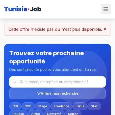
Tunisie
Job
×
Cette offre n'existe pas ou n'est plus disponible.
Trouvez votre prochaine
opportunité
Des centaines de postes vous attendent en Tunisie
Affiner ma recherche
CDI
CDD
Stage
Freelance
Tunis
Sfax
Sousse
Junior
Confirmé
Senior