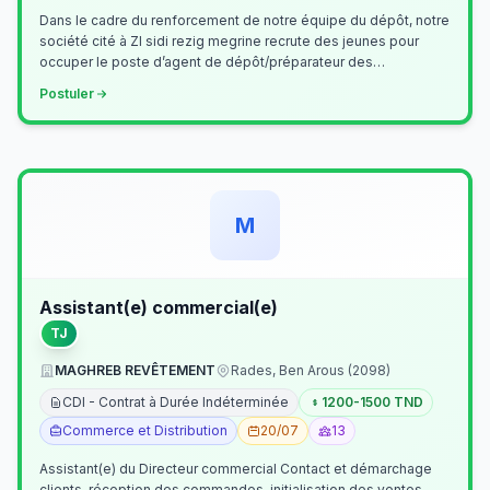
Dans le cadre du renforcement de notre équipe du dépôt, notre
société cité à ZI sidi rezig megrine recrute des jeunes pour
occuper le poste d’agent de dépôt/préparateur des
commandes . Il assurer…
Postuler
M
Assistant(e) commercial(e)
TJ
MAGHREB REVÊTEMENT
Rades, Ben Arous (2098)
CDI - Contrat à Durée Indéterminée
1200-1500 TND
Commerce et Distribution
20/07
13
Assistant(e) du Directeur commercial Contact et démarchage
clients, réception des commandes, initialisation des ventes,