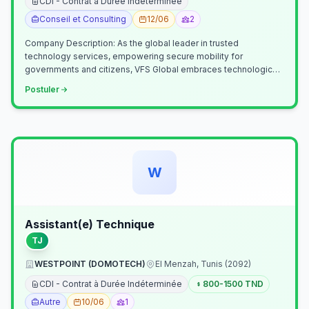
CDI - Contrat à Durée Indéterminée
Conseil et Consulting
12/06
2
Company Description: As the global leader in trusted
technology services, empowering secure mobility for
governments and citizens, VFS Global embraces technological
innovation including Generative…
Postuler
W
Assistant(e) Technique
TJ
WESTPOINT (DOMOTECH)
El Menzah, Tunis (2092)
CDI - Contrat à Durée Indéterminée
800-1500 TND
Autre
10/06
1