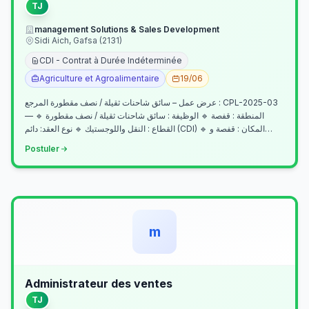
TJ
management Solutions & Sales Development
Sidi Aich, Gafsa (2131)
CDI - Contrat à Durée Indéterminée
Agriculture et Agroalimentaire
19/06
عرض عمل – سائق شاحنات ثقيلة / نصف مقطورة المرجع : CPL-2025-03
— المنطقة : قفصة 🔹 الوظيفة : سائق شاحنات ثقيلة / نصف مقطورة 🔹
القطاع : النقل واللوجستيك 🔹 نوع العقد: دائم (CDI) 🔹 المكان : قفصة و…
Postuler
m
Administrateur des ventes
TJ