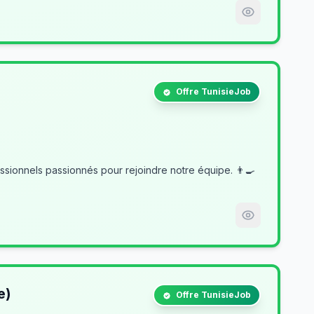
Offre TunisieJob
e)
Offre TunisieJob