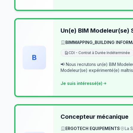
Un(e) BIM Modeleur(se) S
BIMMAPPING_BUILDING INFORM
CDI - Contrat à Durée Indéterminée
B
📢 Nous recrutons un(e) BIM Modeleur(se) Senior – Archicad & Revit Dans le cad
Modeleur(se) expérimenté(e) maîtris
Je suis intéressé(e)
Concepteur mécanique
ERGOTECH EQUIPEMENTS
La S