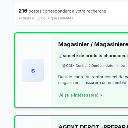
216
postes correspondent à votre recherche
Actualisé il y a quelques minutes
Magasinier / Magasinièr
societe de produits pharmaceut
CDI - Contrat à Durée Indéterminée
s
Dans le cadre du renforcement de no
magasinier . Il assurera un ensemble
Je suis intéressé(e)
AGENT DEPOT -PREPA