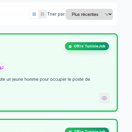
Trier par:
Offre TunisieJob
2
crute un jeune homme pour occuper le poste de
Offre TunisieJob