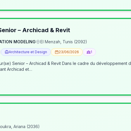
enior – Archicad & Revit
ATION MODELING
El Menzah, Tunis (2092)
Architecture et Design
23/06/2026
1
re du développement de nos activités BIM, nous recherchons un(e) BIM
ant Archicad et…
oukra, Ariana (2036)