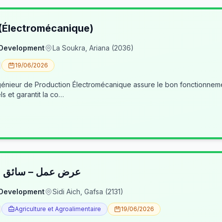
 (Électromécanique)
 Development
La Soukra, Ariana (2036)
19/06/2026
nieur de Production Électromécanique assure le bon fonctionneme
ls et garantit la co…
عرض عمل – سائق شا
 Development
Sidi Aich, Gafsa (2131)
Agriculture et Agroalimentaire
19/06/2026