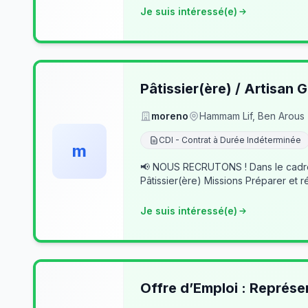
Je suis intéressé(e)
Pâtissier(ère) / Artisan G
moreno
Hammam Lif, Ben Arous
CDI - Contrat à Durée Indéterminée
m
📢 NOUS RECRUTONS ! Dans le cadre du développement de notre activité, nous recherchons des professionnels passionnés pour rejoindre notre équipe. 👨‍🍳
Pâtissier(ère) Missions Préparer et r
Je suis intéressé(e)
Offre d’Emploi : Représe