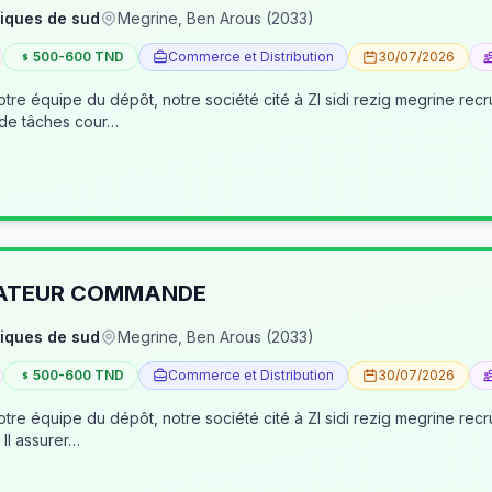
iques de sud
Megrine, Ben Arous (2033)
500-600 TND
Commerce et Distribution
30/07/2026
tre équipe du dépôt, notre société cité à ZI sidi rezig megrine re
 de tâches cour…
RATEUR COMMANDE
iques de sud
Megrine, Ben Arous (2033)
500-600 TND
Commerce et Distribution
30/07/2026
pôt, notre société cité à ZI sidi rezig megrine recrute des jeunes pour occuper le poste d’age
dépôt/préparateur des commandes . Il assurer…