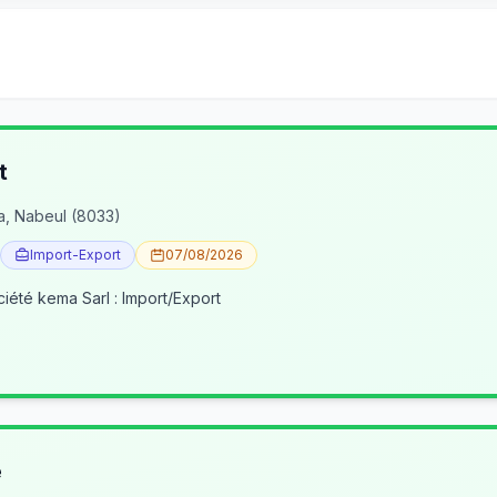
t
a, Nabeul (8033)
Import-Export
07/08/2026
ciété kema Sarl : Import/Export
e