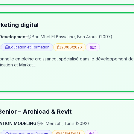
eting digital
 Development
Bou Mhel El Bassatine, Ben Arous (2097)
Éducation et Formation
23/06/2026
2
ionnelle en pleine croissance, spécialisé dans le développement 
cation et Market…
enior – Archicad & Revit
ATION MODELING
El Menzah, Tunis (2092)
Architecture et Design
23/06/2026
1