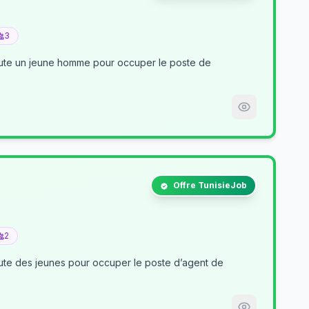
3
crute un jeune homme pour occuper le poste de
Offre TunisieJob
2
nt de