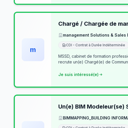
Chargé / Chargée de mark
management Solutions & Sales
CDI - Contrat à Durée Indéterminée
m
MSSD, cabinet de formation profess
recrute un(e) Chargé(e) de Communi
Je suis intéressé(e)
Un(e) BIM Modeleur(se) S
BIMMAPPING_BUILDING INFORM
CDI - Contrat à Durée Indéterminée