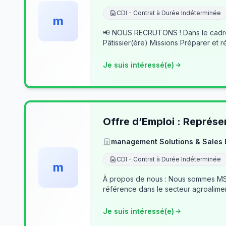
CDI - Contrat à Durée Indéterminée
m
📢 NOUS RECRUTONS ! Dans le cadre du développement de notre activité, nous recherchons des professionnels passionnés pour rejoindre notre équipe. 👨‍🍳
Pâtissier(ère) Missions Préparer et r
Je suis intéressé(e)
Offre d’Emploi : Représe
management Solutions & Sales
CDI - Contrat à Durée Indéterminée
m
À propos de nous : Nous sommes MSSD
référence dans le secteur agroalime
Je suis intéressé(e)