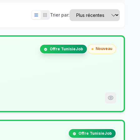
Trier par:
Nouveau
Offre TunisieJob
Offre TunisieJob