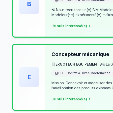
B
📢 Nous recrutons un(e) BIM Modeleur(se) Senior – Archicad & Revit Dans le cad
Modeleur(se) expérimenté(e) maîtris
Je suis intéressé(e)
Concepteur mécanique
ERGOTECH EQUIPEMENTS
La S
CDI - Contrat à Durée Indéterminée
E
Mission: Concevoir et modéliser des
l’amélioration des produits existants
Je suis intéressé(e)