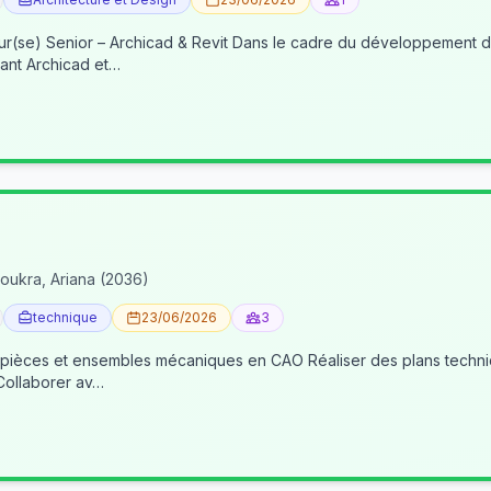
re du développement de nos activités BIM, nous recherchons un(e) BIM
ant Archicad et…
oukra, Ariana (2036)
technique
23/06/2026
3
 pièces et ensembles mécaniques en CAO Réaliser des plans techniqu
 Collaborer av…