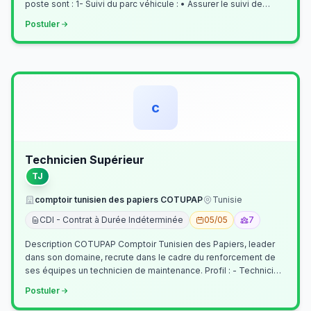
poste sont : 1- Suivi du parc véhicule : • Assurer le suivi de
l’activi…
Postuler
c
Technicien Supérieur
TJ
comptoir tunisien des papiers COTUPAP
Tunisie
CDI - Contrat à Durée Indéterminée
05/05
7
Description COTUPAP Comptoir Tunisien des Papiers, leader
dans son domaine, recrute dans le cadre du renforcement de
ses équipes un technicien de maintenance. Profil : - Technicien
Supérieur (…
Postuler