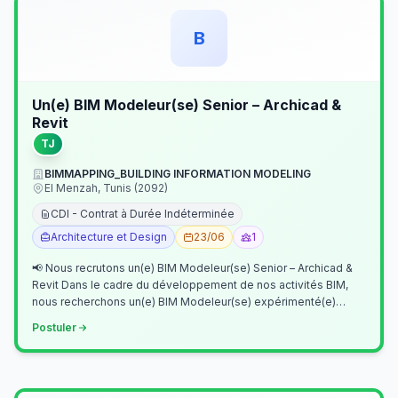
B
Un(e) BIM Modeleur(se) Senior – Archicad &
Revit
TJ
BIMMAPPING_BUILDING INFORMATION MODELING
El Menzah, Tunis (2092)
CDI - Contrat à Durée Indéterminée
Architecture et Design
23/06
1
📢 Nous recrutons un(e) BIM Modeleur(se) Senior – Archicad &
Revit Dans le cadre du développement de nos activités BIM,
nous recherchons un(e) BIM Modeleur(se) expérimenté(e)
maîtrisant Archicad et…
Postuler