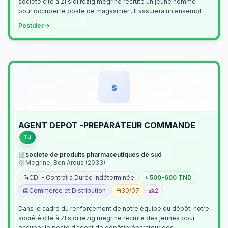
société cité à ZI sidi rezig megrine recrute un jeune homme
pour occuper le poste de magasinier . Il assurera un ensemble
de tâches cour…
Postuler
s
AGENT DEPOT -PREPARATEUR COMMANDE
TJ
societe de produits pharmaceutiques de sud
Megrine, Ben Arous (2033)
CDI - Contrat à Durée Indéterminée
500-600 TND
Commerce et Distribution
30/07
2
Dans le cadre du renforcement de notre équipe du dépôt, notre
société cité à ZI sidi rezig megrine recrute des jeunes pour
occuper le poste d’agent de dépôt/préparateur des