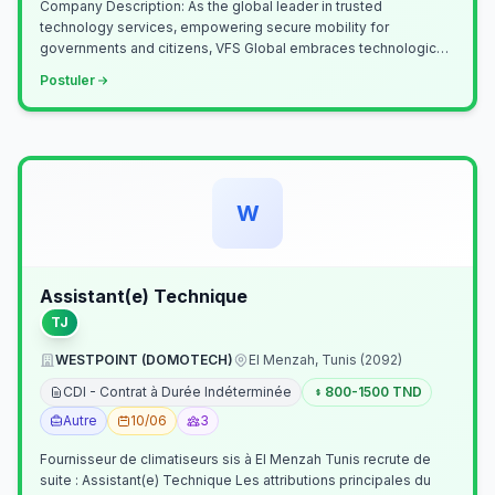
Company Description: As the global leader in trusted
technology services, empowering secure mobility for
governments and citizens, VFS Global embraces technological
innovation including Generative…
Postuler
W
Assistant(e) Technique
TJ
WESTPOINT (DOMOTECH)
El Menzah, Tunis (2092)
CDI - Contrat à Durée Indéterminée
800-1500 TND
Autre
10/06
3
Fournisseur de climatiseurs sis à El Menzah Tunis recrute de
suite : Assistant(e) Technique Les attributions principales du