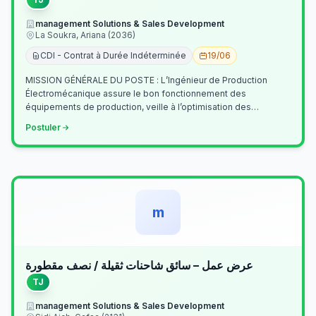
management Solutions & Sales Development
La Soukra, Ariana (2036)
CDI - Contrat à Durée Indéterminée
19/06
MISSION GÉNÉRALE DU POSTE : L’Ingénieur de Production
Électromécanique assure le bon fonctionnement des
équipements de production, veille à l’optimisation des
processus industriels et garantit la co…
Postuler
m
عرض عمل – سائق شاحنات ثقيلة / نصف مقطورة
TJ
management Solutions & Sales Development