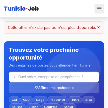
Tunisie
Job
×
Cette offre n'existe pas ou n'est plus disponible.
Trouvez votre prochaine
opportunité
Des centaines de postes vous attendent en Tunisie
Affiner ma recherche
CDI
CDD
Stage
Freelance
Tunis
Sfax
Sousse
Junior
Confirmé
Senior