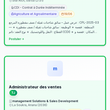
Sidi Aich, Gafsa (2131)
CDI - Contrat à Durée Indéterminée
Agriculture et Agroalimentaire
19/06
عرض عمل – سائق شاحنات ثقيلة / نصف مقطورة المرجع : CPL-2025-03
— المنطقة : قفصة 🔹 الوظيفة : سائق شاحنات ثقيلة / نصف مقطورة 🔹
القطاع : النقل واللوجستيك 🔹 نوع العقد: دائم (CDI) 🔹 المكان : قفصة و…
Postuler
m
Administrateur des ventes
TJ
management Solutions & Sales Development
La Soukra, Ariana (2036)