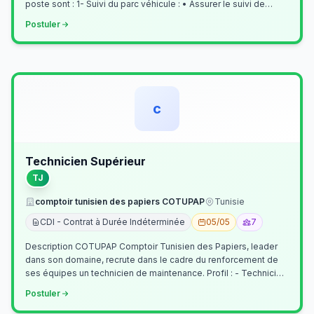
poste sont : 1- Suivi du parc véhicule : • Assurer le suivi de
l’activi…
Postuler
c
Technicien Supérieur
TJ
comptoir tunisien des papiers COTUPAP
Tunisie
CDI - Contrat à Durée Indéterminée
05/05
7
Description COTUPAP Comptoir Tunisien des Papiers, leader
dans son domaine, recrute dans le cadre du renforcement de
ses équipes un technicien de maintenance. Profil : - Technicien
Supérieur (…
Postuler