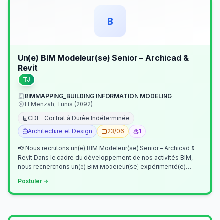
B
Un(e) BIM Modeleur(se) Senior – Archicad &
Revit
TJ
BIMMAPPING_BUILDING INFORMATION MODELING
El Menzah, Tunis (2092)
CDI - Contrat à Durée Indéterminée
Architecture et Design
23/06
1
📢 Nous recrutons un(e) BIM Modeleur(se) Senior – Archicad &
Revit Dans le cadre du développement de nos activités BIM,
nous recherchons un(e) BIM Modeleur(se) expérimenté(e)
maîtrisant Archicad et…
Postuler