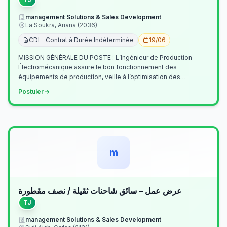
management Solutions & Sales Development
La Soukra, Ariana (2036)
CDI - Contrat à Durée Indéterminée
19/06
MISSION GÉNÉRALE DU POSTE : L’Ingénieur de Production
Électromécanique assure le bon fonctionnement des
équipements de production, veille à l’optimisation des
processus industriels et garantit la co…
Postuler
m
عرض عمل – سائق شاحنات ثقيلة / نصف مقطورة
TJ
management Solutions & Sales Development