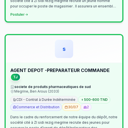
société cité à ZI sidi rezig megrine recrute un jeune homme
pour occuper le poste de magasinier . Il assurera un ensemble
de tâches cour…
Postuler
s
AGENT DEPOT -PREPARATEUR COMMANDE
TJ
societe de produits pharmaceutiques de sud
Megrine, Ben Arous (2033)
CDI - Contrat à Durée Indéterminée
500-600 TND
Commerce et Distribution
30/07
2
Dans le cadre du renforcement de notre équipe du dépôt, notre
société cité à ZI sidi rezig megrine recrute des jeunes pour
occuper le poste d’agent de dépôt/préparateur des