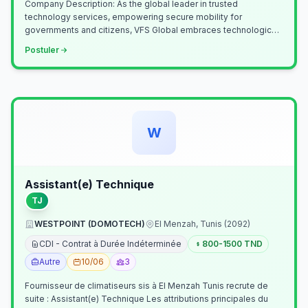
Company Description: As the global leader in trusted
technology services, empowering secure mobility for
governments and citizens, VFS Global embraces technological
innovation including Generative…
Postuler
W
Assistant(e) Technique
TJ
WESTPOINT (DOMOTECH)
El Menzah, Tunis (2092)
CDI - Contrat à Durée Indéterminée
800-1500 TND
Autre
10/06
3
Fournisseur de climatiseurs sis à El Menzah Tunis recrute de
suite : Assistant(e) Technique Les attributions principales du