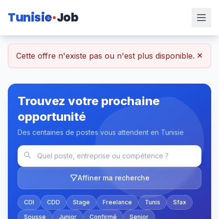
Tunisie
Job
×
Cette offre n'existe pas ou n'est plus disponible.
Trouvez votre prochaine
opportunité
Des centaines de postes vous attendent en Tunisie
Affiner ma recherche
CDI
CDD
Stage
Freelance
Tunis
Sfax
Sousse
Junior
Confirmé
Senior