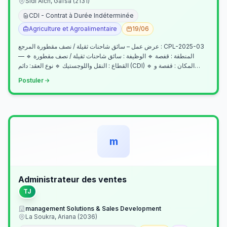
Sidi Aich, Gafsa (2131)
CDI - Contrat à Durée Indéterminée
Agriculture et Agroalimentaire
19/06
عرض عمل – سائق شاحنات ثقيلة / نصف مقطورة المرجع : CPL-2025-03
— المنطقة : قفصة 🔹 الوظيفة : سائق شاحنات ثقيلة / نصف مقطورة 🔹
القطاع : النقل واللوجستيك 🔹 نوع العقد: دائم (CDI) 🔹 المكان : قفصة و…
Postuler
m
Administrateur des ventes
TJ
management Solutions & Sales Development
La Soukra, Ariana (2036)