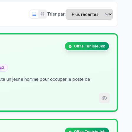
Trier par:
Offre TunisieJob
3
crute un jeune homme pour occuper le poste de
Offre TunisieJob