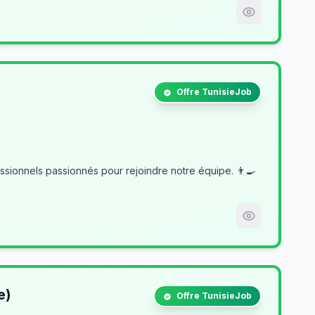
Offre TunisieJob
e)
Offre TunisieJob