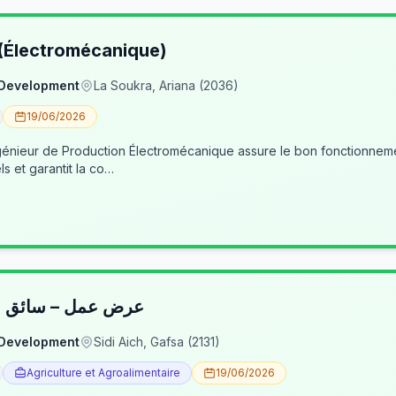
 (Électromécanique)
 Development
La Soukra, Ariana (2036)
19/06/2026
nieur de Production Électromécanique assure le bon fonctionneme
ls et garantit la co…
عرض عمل – سائق شا
 Development
Sidi Aich, Gafsa (2131)
Agriculture et Agroalimentaire
19/06/2026