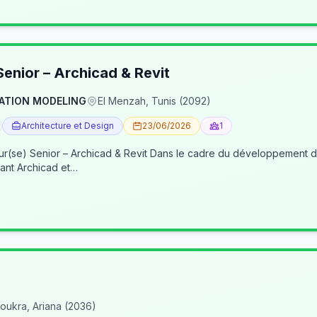
enior – Archicad & Revit
ATION MODELING
El Menzah, Tunis (2092)
Architecture et Design
23/06/2026
1
re du développement de nos activités BIM, nous recherchons un(e) BIM
ant Archicad et…
oukra, Ariana (2036)