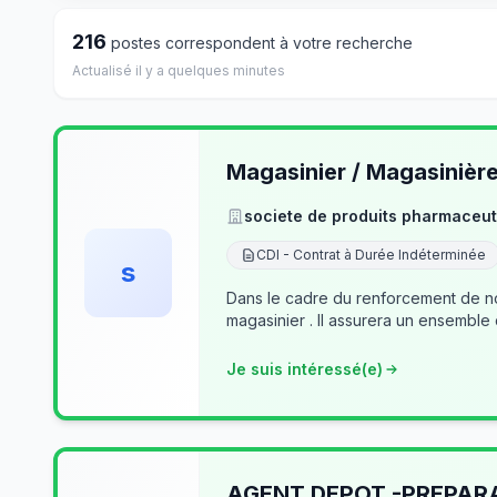
216
postes correspondent à votre recherche
Actualisé il y a quelques minutes
Magasinier / Magasinièr
societe de produits pharmaceut
CDI - Contrat à Durée Indéterminée
s
Dans le cadre du renforcement de no
magasinier . Il assurera un ensemble
Je suis intéressé(e)
AGENT DEPOT -PREPA