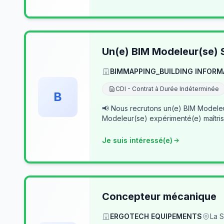
Un(e) BIM Modeleur(se) S
BIMMAPPING_BUILDING INFORM
CDI - Contrat à Durée Indéterminée
B
📢 Nous recrutons un(e) BIM Modeleur(se) Senior – Archicad & Revit Dans le cad
Modeleur(se) expérimenté(e) maîtris
Je suis intéressé(e)
Concepteur mécanique
ERGOTECH EQUIPEMENTS
La S