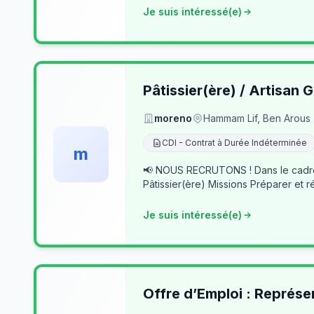
Je suis intéressé(e)
Pâtissier(ère) / Artisan G
moreno
Hammam Lif, Ben Arous
CDI - Contrat à Durée Indéterminée
m
📢 NOUS RECRUTONS ! Dans le cadre du développement de notre activité, nous recherchons des professionnels passionnés pour rejoindre notre équipe. 👨‍🍳
Pâtissier(ère) Missions Préparer et r
Je suis intéressé(e)
Offre d’Emploi : Représe