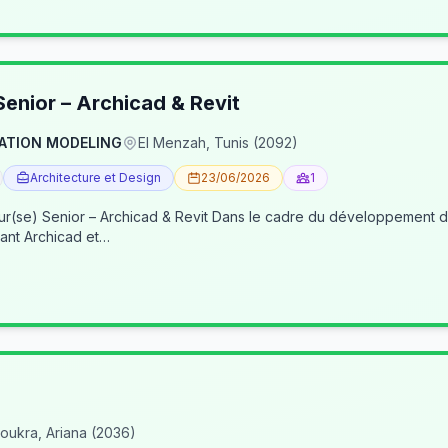
enior – Archicad & Revit
ATION MODELING
El Menzah, Tunis (2092)
Architecture et Design
23/06/2026
1
re du développement de nos activités BIM, nous recherchons un(e) BIM
ant Archicad et…
oukra, Ariana (2036)