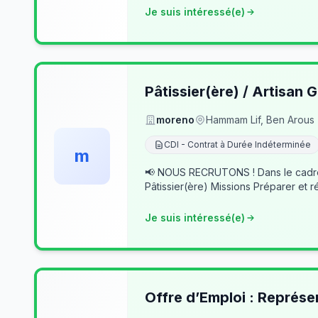
Je suis intéressé(e)
Pâtissier(ère) / Artisan G
moreno
Hammam Lif, Ben Arous
CDI - Contrat à Durée Indéterminée
m
📢 NOUS RECRUTONS ! Dans le cadre du développement de notre activité, nous recherchons des professionnels passionnés pour rejoindre notre équipe. 👨‍🍳
Pâtissier(ère) Missions Préparer et r
Je suis intéressé(e)
Offre d’Emploi : Représe