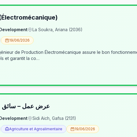
 (Électromécanique)
 Development
La Soukra, Ariana (2036)
19/06/2026
nieur de Production Électromécanique assure le bon fonctionneme
ls et garantit la co…
عرض عمل – سائق شا
 Development
Sidi Aich, Gafsa (2131)
Agriculture et Agroalimentaire
19/06/2026