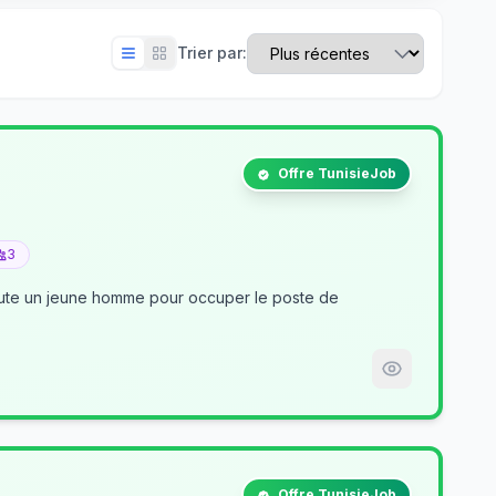
Trier par:
Offre TunisieJob
3
crute un jeune homme pour occuper le poste de
Offre TunisieJob