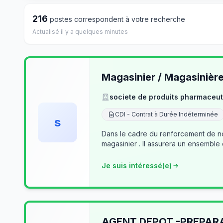
216
postes correspondent à votre recherche
Actualisé il y a quelques minutes
Magasinier / Magasinièr
societe de produits pharmaceut
CDI - Contrat à Durée Indéterminée
s
Dans le cadre du renforcement de no
magasinier . Il assurera un ensemble
Je suis intéressé(e)
AGENT DEPOT -PREPA