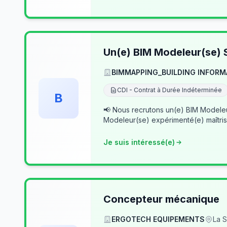
Un(e) BIM Modeleur(se) S
BIMMAPPING_BUILDING INFORM
CDI - Contrat à Durée Indéterminée
B
📢 Nous recrutons un(e) BIM Modeleur(se) Senior – Archicad & Revit Dans le cad
Modeleur(se) expérimenté(e) maîtris
Je suis intéressé(e)
Concepteur mécanique
ERGOTECH EQUIPEMENTS
La S