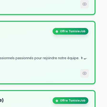
Offre TunisieJob
e)
Offre TunisieJob