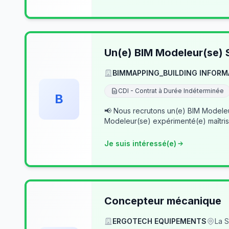
Un(e) BIM Modeleur(se) S
BIMMAPPING_BUILDING INFORM
CDI - Contrat à Durée Indéterminée
B
📢 Nous recrutons un(e) BIM Modeleur(se) Senior – Archicad & Revit Dans le cad
Modeleur(se) expérimenté(e) maîtris
Je suis intéressé(e)
Concepteur mécanique
ERGOTECH EQUIPEMENTS
La S