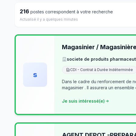
216
postes correspondent à votre recherche
Actualisé il y a quelques minutes
Magasinier / Magasinièr
societe de produits pharmaceut
CDI - Contrat à Durée Indéterminée
s
Dans le cadre du renforcement de no
magasinier . Il assurera un ensemble
Je suis intéressé(e)
AGENT DEPOT -PREPA