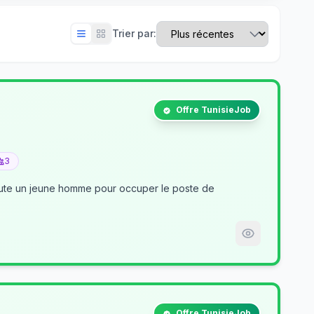
Trier par:
Offre TunisieJob
3
crute un jeune homme pour occuper le poste de
Offre TunisieJob