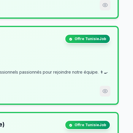
Offre TunisieJob
e)
Offre TunisieJob