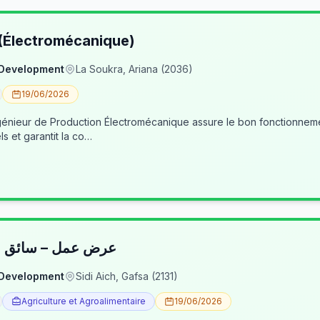
 (Électromécanique)
 Development
La Soukra, Ariana (2036)
19/06/2026
nieur de Production Électromécanique assure le bon fonctionneme
ls et garantit la co…
عرض عمل – سائق شا
 Development
Sidi Aich, Gafsa (2131)
Agriculture et Agroalimentaire
19/06/2026