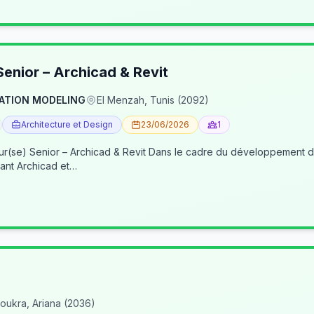
enior – Archicad & Revit
ATION MODELING
El Menzah, Tunis (2092)
Architecture et Design
23/06/2026
1
re du développement de nos activités BIM, nous recherchons un(e) BIM
ant Archicad et…
oukra, Ariana (2036)