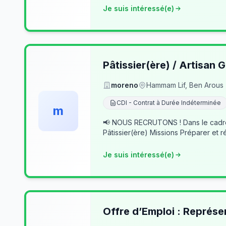
Je suis intéressé(e)
Pâtissier(ère) / Artisan G
moreno
Hammam Lif, Ben Arous
CDI - Contrat à Durée Indéterminée
m
📢 NOUS RECRUTONS ! Dans le cadre du développement de notre activité, nous recherchons des professionnels passionnés pour rejoindre notre équipe. 👨‍🍳
Pâtissier(ère) Missions Préparer et r
Je suis intéressé(e)
Offre d’Emploi : Représe