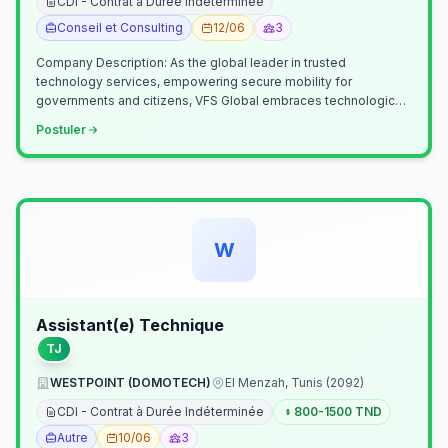
CDI - Contrat à Durée Indéterminée
Conseil et Consulting
12/06
3
Company Description: As the global leader in trusted
technology services, empowering secure mobility for
governments and citizens, VFS Global embraces technological
innovation including Generative…
Postuler
W
Assistant(e) Technique
TJ
WESTPOINT (DOMOTECH)
El Menzah, Tunis (2092)
CDI - Contrat à Durée Indéterminée
800-1500 TND
Autre
10/06
3