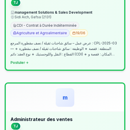
TJ
management Solutions & Sales Development
Sidi Aich, Gafsa (2131)
CDI - Contrat à Durée Indéterminée
Agriculture et Agroalimentaire
19/06
عرض عمل – سائق شاحنات ثقيلة / نصف مقطورة المرجع : CPL-2025-03
— المنطقة : قفصة 🔹 الوظيفة : سائق شاحنات ثقيلة / نصف مقطورة 🔹
القطاع : النقل واللوجستيك 🔹 نوع العقد: دائم (CDI) 🔹 المكان : قفصة و…
Postuler
m
Administrateur des ventes
TJ