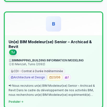
B
Un(e) BIM Modeleur(se) Senior – Archicad &
Revit
TJ
BIMMAPPING_BUILDING INFORMATION MODELING
El Menzah, Tunis (2092)
CDI - Contrat à Durée Indéterminée
Architecture et Design
23/06
1
📢 Nous recrutons un(e) BIM Modeleur(se) Senior – Archicad &
Revit Dans le cadre du développement de nos activités BIM,
nous recherchons un(e) BIM Modeleur(se) expérimenté(e)
maîtrisant Archicad et…
Postuler