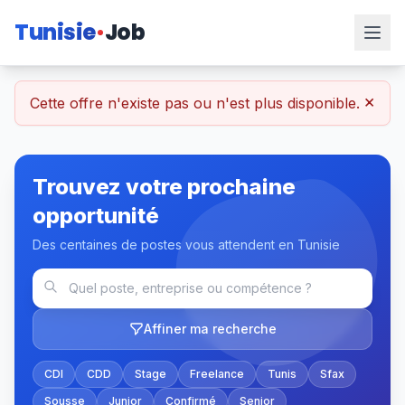
Tunisie
Job
×
Cette offre n'existe pas ou n'est plus disponible.
Trouvez votre prochaine
opportunité
Des centaines de postes vous attendent en Tunisie
Affiner ma recherche
CDI
CDD
Stage
Freelance
Tunis
Sfax
Sousse
Junior
Confirmé
Senior