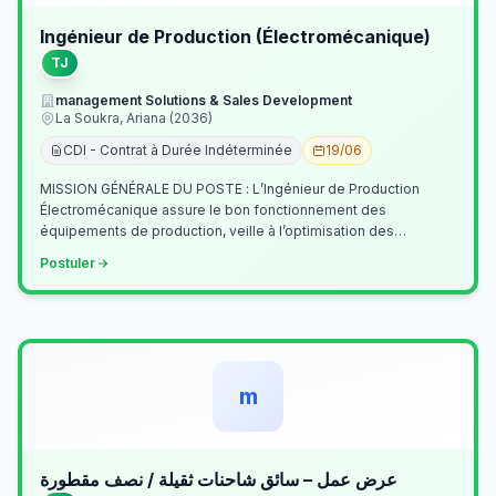
Ingénieur de Production (Électromécanique)
TJ
management Solutions & Sales Development
La Soukra, Ariana (2036)
CDI - Contrat à Durée Indéterminée
19/06
MISSION GÉNÉRALE DU POSTE : L’Ingénieur de Production
Électromécanique assure le bon fonctionnement des
équipements de production, veille à l’optimisation des
processus industriels et garantit la co…
Postuler
m
عرض عمل – سائق شاحنات ثقيلة / نصف مقطورة