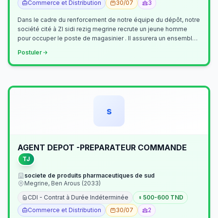
Commerce et Distribution
30/07
3
Dans le cadre du renforcement de notre équipe du dépôt, notre
société cité à ZI sidi rezig megrine recrute un jeune homme
pour occuper le poste de magasinier . Il assurera un ensemble
de tâches cour…
Postuler
s
AGENT DEPOT -PREPARATEUR COMMANDE
TJ
societe de produits pharmaceutiques de sud
Megrine, Ben Arous (2033)
CDI - Contrat à Durée Indéterminée
500-600 TND
Commerce et Distribution
30/07
2