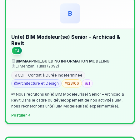
B
Un(e) BIM Modeleur(se) Senior – Archicad &
Revit
TJ
BIMMAPPING_BUILDING INFORMATION MODELING
El Menzah, Tunis (2092)
CDI - Contrat à Durée Indéterminée
Architecture et Design
23/06
1
📢 Nous recrutons un(e) BIM Modeleur(se) Senior – Archicad &
Revit Dans le cadre du développement de nos activités BIM,
nous recherchons un(e) BIM Modeleur(se) expérimenté(e)
maîtrisant Archicad et…
Postuler