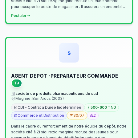
société cité à ZI sidi rezig megrine recrute un jeune homme
pour occuper le poste de magasinier . Il assurera un ensemble
de tâches cour…
Postuler
s
AGENT DEPOT -PREPARATEUR COMMANDE
TJ
societe de produits pharmaceutiques de sud
Megrine, Ben Arous (2033)
CDI - Contrat à Durée Indéterminée
500-600 TND
Commerce et Distribution
30/07
2
Dans le cadre du renforcement de notre équipe du dépôt, notre
société cité à ZI sidi rezig megrine recrute des jeunes pour
occuper le poste d’agent de dépôt/préparateur des