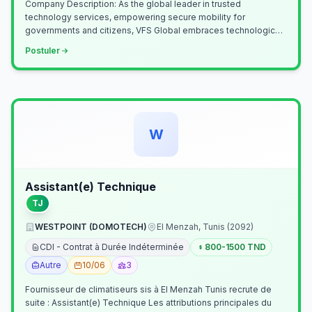
Company Description: As the global leader in trusted
technology services, empowering secure mobility for
governments and citizens, VFS Global embraces technological
innovation including Generative…
Postuler
W
Assistant(e) Technique
TJ
WESTPOINT (DOMOTECH)
El Menzah, Tunis (2092)
CDI - Contrat à Durée Indéterminée
800-1500 TND
Autre
10/06
3
Fournisseur de climatiseurs sis à El Menzah Tunis recrute de
suite : Assistant(e) Technique Les attributions principales du