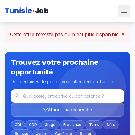
Tunisie
Job
×
Cette offre n'existe pas ou n'est plus disponible.
Trouvez votre prochaine
opportunité
Des centaines de postes vous attendent en Tunisie
Affiner ma recherche
CDI
CDD
Stage
Freelance
Tunis
Sfax
Sousse
Junior
Confirmé
Senior