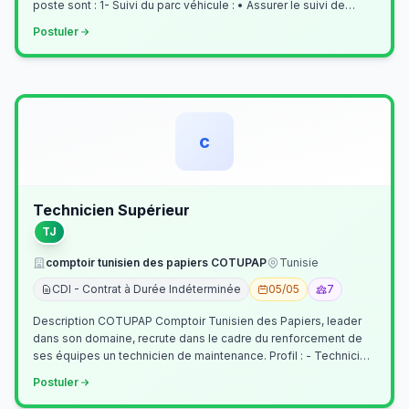
poste sont : 1- Suivi du parc véhicule : • Assurer le suivi de
l’activi…
Postuler
c
Technicien Supérieur
TJ
comptoir tunisien des papiers COTUPAP
Tunisie
CDI - Contrat à Durée Indéterminée
05/05
7
Description COTUPAP Comptoir Tunisien des Papiers, leader
dans son domaine, recrute dans le cadre du renforcement de
ses équipes un technicien de maintenance. Profil : - Technicien
Supérieur (…
Postuler