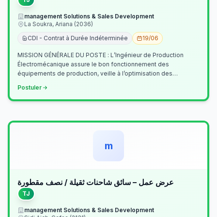
management Solutions & Sales Development
La Soukra, Ariana (2036)
CDI - Contrat à Durée Indéterminée
19/06
MISSION GÉNÉRALE DU POSTE : L’Ingénieur de Production
Électromécanique assure le bon fonctionnement des
équipements de production, veille à l’optimisation des
processus industriels et garantit la co…
Postuler
m
عرض عمل – سائق شاحنات ثقيلة / نصف مقطورة
TJ
management Solutions & Sales Development