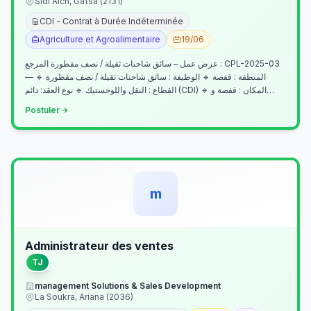
Sidi Aich, Gafsa (2131)
CDI - Contrat à Durée Indéterminée
Agriculture et Agroalimentaire
19/06
عرض عمل – سائق شاحنات ثقيلة / نصف مقطورة المرجع : CPL-2025-03
— المنطقة : قفصة 🔹 الوظيفة : سائق شاحنات ثقيلة / نصف مقطورة 🔹
القطاع : النقل واللوجستيك 🔹 نوع العقد: دائم (CDI) 🔹 المكان : قفصة و…
Postuler
m
Administrateur des ventes
TJ
management Solutions & Sales Development
La Soukra, Ariana (2036)