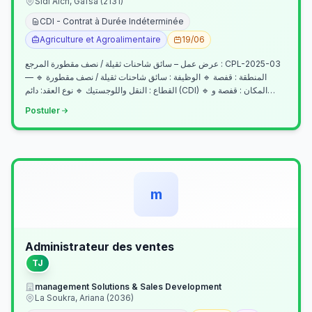
Sidi Aich, Gafsa (2131)
CDI - Contrat à Durée Indéterminée
Agriculture et Agroalimentaire
19/06
عرض عمل – سائق شاحنات ثقيلة / نصف مقطورة المرجع : CPL-2025-03
— المنطقة : قفصة 🔹 الوظيفة : سائق شاحنات ثقيلة / نصف مقطورة 🔹
القطاع : النقل واللوجستيك 🔹 نوع العقد: دائم (CDI) 🔹 المكان : قفصة و…
Postuler
m
Administrateur des ventes
TJ
management Solutions & Sales Development
La Soukra, Ariana (2036)