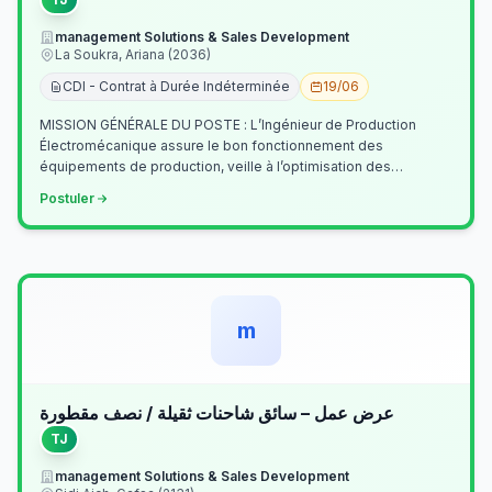
management Solutions & Sales Development
La Soukra, Ariana (2036)
CDI - Contrat à Durée Indéterminée
19/06
MISSION GÉNÉRALE DU POSTE : L’Ingénieur de Production
Électromécanique assure le bon fonctionnement des
équipements de production, veille à l’optimisation des
processus industriels et garantit la co…
Postuler
m
عرض عمل – سائق شاحنات ثقيلة / نصف مقطورة
TJ
management Solutions & Sales Development