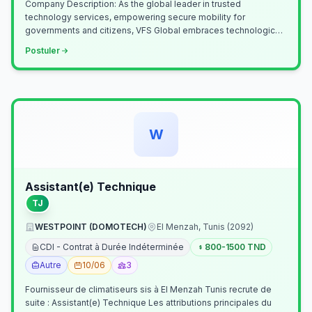
Company Description: As the global leader in trusted
technology services, empowering secure mobility for
governments and citizens, VFS Global embraces technological
innovation including Generative…
Postuler
W
Assistant(e) Technique
TJ
WESTPOINT (DOMOTECH)
El Menzah, Tunis (2092)
CDI - Contrat à Durée Indéterminée
800-1500 TND
Autre
10/06
3
Fournisseur de climatiseurs sis à El Menzah Tunis recrute de
suite : Assistant(e) Technique Les attributions principales du