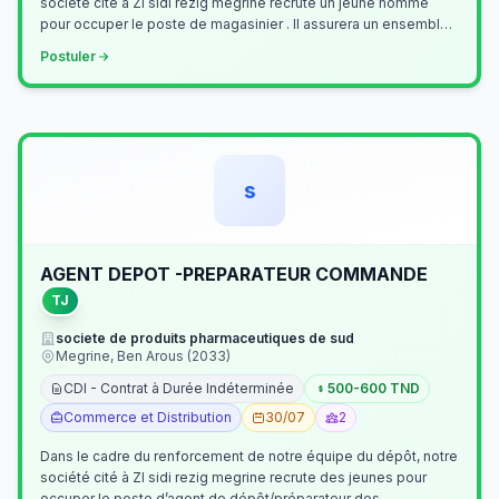
société cité à ZI sidi rezig megrine recrute un jeune homme
pour occuper le poste de magasinier . Il assurera un ensemble
de tâches cour…
Postuler
s
AGENT DEPOT -PREPARATEUR COMMANDE
TJ
societe de produits pharmaceutiques de sud
Megrine, Ben Arous (2033)
CDI - Contrat à Durée Indéterminée
500-600 TND
Commerce et Distribution
30/07
2
Dans le cadre du renforcement de notre équipe du dépôt, notre
société cité à ZI sidi rezig megrine recrute des jeunes pour
occuper le poste d’agent de dépôt/préparateur des