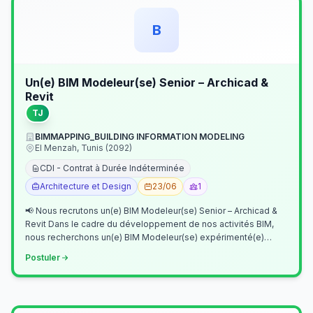
B
Un(e) BIM Modeleur(se) Senior – Archicad &
Revit
TJ
BIMMAPPING_BUILDING INFORMATION MODELING
El Menzah, Tunis (2092)
CDI - Contrat à Durée Indéterminée
Architecture et Design
23/06
1
📢 Nous recrutons un(e) BIM Modeleur(se) Senior – Archicad &
Revit Dans le cadre du développement de nos activités BIM,
nous recherchons un(e) BIM Modeleur(se) expérimenté(e)
maîtrisant Archicad et…
Postuler