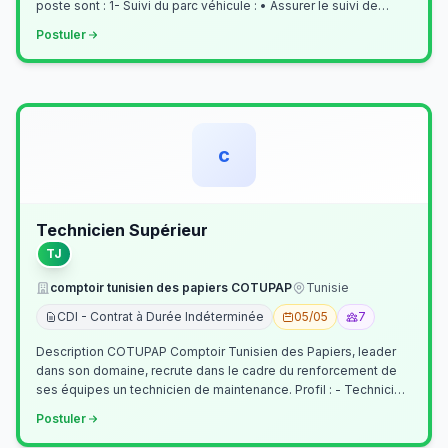
poste sont : 1- Suivi du parc véhicule : • Assurer le suivi de
l’activi…
Postuler
c
Technicien Supérieur
TJ
comptoir tunisien des papiers COTUPAP
Tunisie
CDI - Contrat à Durée Indéterminée
05/05
7
Description COTUPAP Comptoir Tunisien des Papiers, leader
dans son domaine, recrute dans le cadre du renforcement de
ses équipes un technicien de maintenance. Profil : - Technicien
Supérieur (…
Postuler