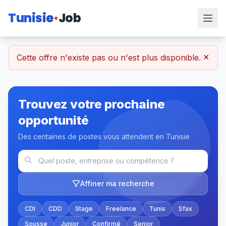
Tunisie
Job
×
Cette offre n'existe pas ou n'est plus disponible.
Trouvez votre prochaine
opportunité
Des centaines de postes vous attendent en Tunisie
Affiner ma recherche
CDI
CDD
Stage
Freelance
Tunis
Sfax
Sousse
Junior
Confirmé
Senior