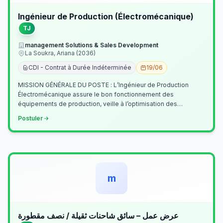
Ingénieur de Production (Électromécanique)
TJ
management Solutions & Sales Development
La Soukra, Ariana (2036)
CDI - Contrat à Durée Indéterminée
19/06
MISSION GÉNÉRALE DU POSTE : L’Ingénieur de Production
Électromécanique assure le bon fonctionnement des
équipements de production, veille à l’optimisation des
processus industriels et garantit la co…
Postuler
m
عرض عمل – سائق شاحنات ثقيلة / نصف مقطورة