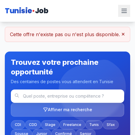
Tunisie
Job
×
Cette offre n'existe pas ou n'est plus disponible.
Trouvez votre prochaine
opportunité
Des centaines de postes vous attendent en Tunisie
Affiner ma recherche
CDI
CDD
Stage
Freelance
Tunis
Sfax
Sousse
Junior
Confirmé
Senior