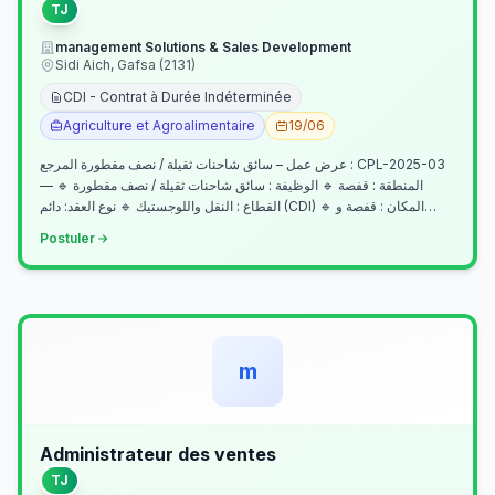
TJ
management Solutions & Sales Development
Sidi Aich, Gafsa (2131)
CDI - Contrat à Durée Indéterminée
Agriculture et Agroalimentaire
19/06
عرض عمل – سائق شاحنات ثقيلة / نصف مقطورة المرجع : CPL-2025-03
— المنطقة : قفصة 🔹 الوظيفة : سائق شاحنات ثقيلة / نصف مقطورة 🔹
القطاع : النقل واللوجستيك 🔹 نوع العقد: دائم (CDI) 🔹 المكان : قفصة و…
Postuler
m
Administrateur des ventes
TJ