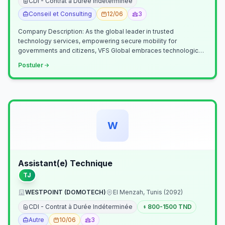
CDI - Contrat à Durée Indéterminée
Conseil et Consulting
12/06
3
Company Description: As the global leader in trusted
technology services, empowering secure mobility for
governments and citizens, VFS Global embraces technological
innovation including Generative…
Postuler
W
Assistant(e) Technique
TJ
WESTPOINT (DOMOTECH)
El Menzah, Tunis (2092)
CDI - Contrat à Durée Indéterminée
800-1500 TND
Autre
10/06
3