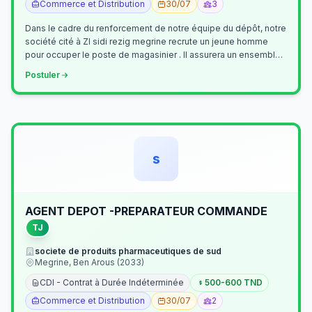
Commerce et Distribution
30/07
3
Dans le cadre du renforcement de notre équipe du dépôt, notre
société cité à ZI sidi rezig megrine recrute un jeune homme
pour occuper le poste de magasinier . Il assurera un ensemble
de tâches cour…
Postuler
s
AGENT DEPOT -PREPARATEUR COMMANDE
TJ
societe de produits pharmaceutiques de sud
Megrine, Ben Arous (2033)
CDI - Contrat à Durée Indéterminée
500-600 TND
Commerce et Distribution
30/07
2