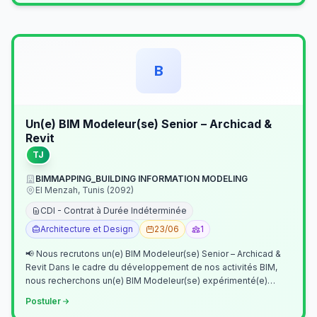
B
Un(e) BIM Modeleur(se) Senior – Archicad &
Revit
TJ
BIMMAPPING_BUILDING INFORMATION MODELING
El Menzah, Tunis (2092)
CDI - Contrat à Durée Indéterminée
Architecture et Design
23/06
1
📢 Nous recrutons un(e) BIM Modeleur(se) Senior – Archicad &
Revit Dans le cadre du développement de nos activités BIM,
nous recherchons un(e) BIM Modeleur(se) expérimenté(e)
maîtrisant Archicad et…
Postuler