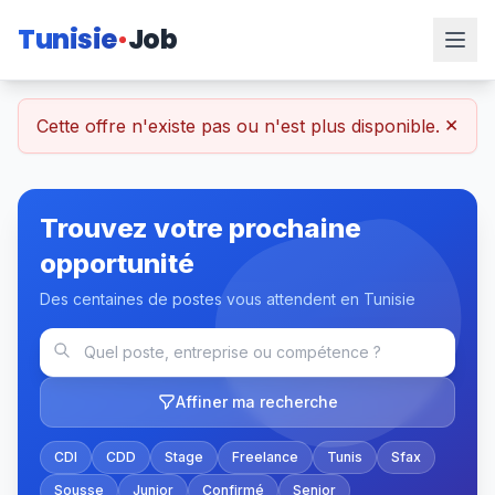
Tunisie
Job
×
Cette offre n'existe pas ou n'est plus disponible.
Trouvez votre prochaine
opportunité
Des centaines de postes vous attendent en Tunisie
Affiner ma recherche
CDI
CDD
Stage
Freelance
Tunis
Sfax
Sousse
Junior
Confirmé
Senior