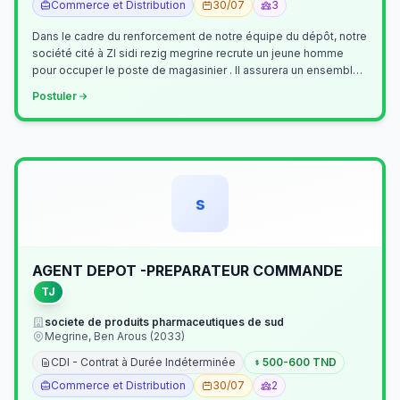
Commerce et Distribution
30/07
3
Dans le cadre du renforcement de notre équipe du dépôt, notre
société cité à ZI sidi rezig megrine recrute un jeune homme
pour occuper le poste de magasinier . Il assurera un ensemble
de tâches cour…
Postuler
s
AGENT DEPOT -PREPARATEUR COMMANDE
TJ
societe de produits pharmaceutiques de sud
Megrine, Ben Arous (2033)
CDI - Contrat à Durée Indéterminée
500-600 TND
Commerce et Distribution
30/07
2