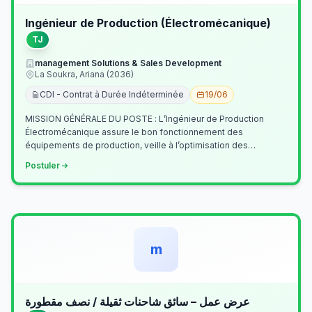
Ingénieur de Production (Électromécanique)
TJ
management Solutions & Sales Development
La Soukra, Ariana (2036)
CDI - Contrat à Durée Indéterminée
19/06
MISSION GÉNÉRALE DU POSTE : L’Ingénieur de Production
Électromécanique assure le bon fonctionnement des
équipements de production, veille à l’optimisation des
processus industriels et garantit la co…
Postuler
m
عرض عمل – سائق شاحنات ثقيلة / نصف مقطورة