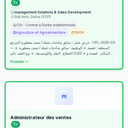
TJ
management Solutions & Sales Development
Sidi Aich, Gafsa (2131)
CDI - Contrat à Durée Indéterminée
Agriculture et Agroalimentaire
19/06
عرض عمل – سائق شاحنات ثقيلة / نصف مقطورة المرجع : CPL-2025-03
— المنطقة : قفصة 🔹 الوظيفة : سائق شاحنات ثقيلة / نصف مقطورة 🔹
القطاع : النقل واللوجستيك 🔹 نوع العقد: دائم (CDI) 🔹 المكان : قفصة و…
Postuler
m
Administrateur des ventes
TJ