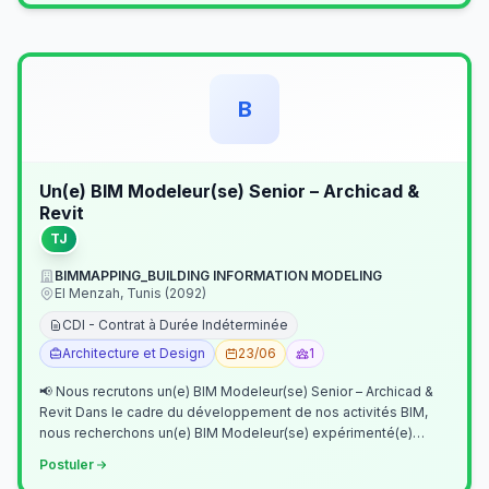
B
Un(e) BIM Modeleur(se) Senior – Archicad &
Revit
TJ
BIMMAPPING_BUILDING INFORMATION MODELING
El Menzah, Tunis (2092)
CDI - Contrat à Durée Indéterminée
Architecture et Design
23/06
1
📢 Nous recrutons un(e) BIM Modeleur(se) Senior – Archicad &
Revit Dans le cadre du développement de nos activités BIM,
nous recherchons un(e) BIM Modeleur(se) expérimenté(e)
maîtrisant Archicad et…
Postuler