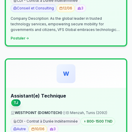
CDI - Contrat à Durée Indéterminée
Conseil et Consulting
12/06
3
Company Description: As the global leader in trusted
technology services, empowering secure mobility for
governments and citizens, VFS Global embraces technological
innovation including Generative…
Postuler
W
Assistant(e) Technique
TJ
WESTPOINT (DOMOTECH)
El Menzah, Tunis (2092)
CDI - Contrat à Durée Indéterminée
800-1500 TND
Autre
10/06
3