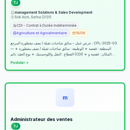
TJ
management Solutions & Sales Development
Sidi Aich, Gafsa (2131)
CDI - Contrat à Durée Indéterminée
Agriculture et Agroalimentaire
19/06
عرض عمل – سائق شاحنات ثقيلة / نصف مقطورة المرجع : CPL-2025-03
— المنطقة : قفصة 🔹 الوظيفة : سائق شاحنات ثقيلة / نصف مقطورة 🔹
القطاع : النقل واللوجستيك 🔹 نوع العقد: دائم (CDI) 🔹 المكان : قفصة و…
Postuler
m
Administrateur des ventes
TJ