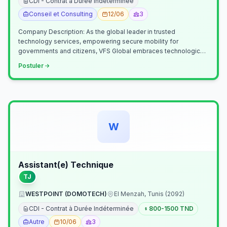
CDI - Contrat à Durée Indéterminée
Conseil et Consulting
12/06
3
Company Description: As the global leader in trusted
technology services, empowering secure mobility for
governments and citizens, VFS Global embraces technological
innovation including Generative…
Postuler
W
Assistant(e) Technique
TJ
WESTPOINT (DOMOTECH)
El Menzah, Tunis (2092)
CDI - Contrat à Durée Indéterminée
800-1500 TND
Autre
10/06
3