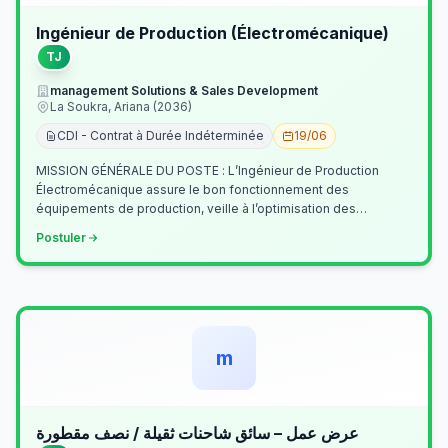
Ingénieur de Production (Électromécanique)
TJ
management Solutions & Sales Development
La Soukra, Ariana (2036)
CDI - Contrat à Durée Indéterminée
19/06
MISSION GÉNÉRALE DU POSTE : L’Ingénieur de Production
Électromécanique assure le bon fonctionnement des
équipements de production, veille à l’optimisation des
processus industriels et garantit la co…
Postuler
m
عرض عمل – سائق شاحنات ثقيلة / نصف مقطورة