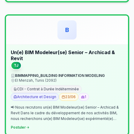
B
Un(e) BIM Modeleur(se) Senior – Archicad &
Revit
TJ
BIMMAPPING_BUILDING INFORMATION MODELING
El Menzah, Tunis (2092)
CDI - Contrat à Durée Indéterminée
Architecture et Design
23/06
1
📢 Nous recrutons un(e) BIM Modeleur(se) Senior – Archicad &
Revit Dans le cadre du développement de nos activités BIM,
nous recherchons un(e) BIM Modeleur(se) expérimenté(e)
maîtrisant Archicad et…
Postuler