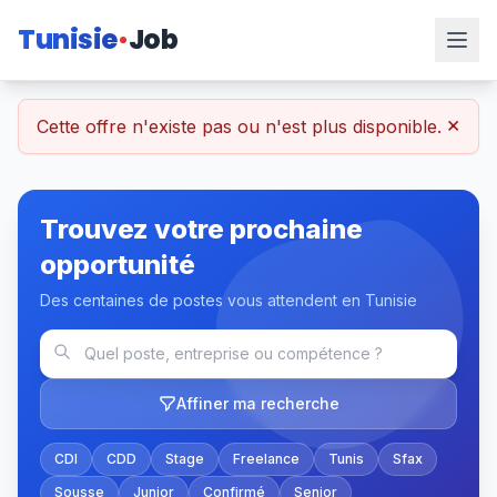
Tunisie
Job
×
Cette offre n'existe pas ou n'est plus disponible.
Trouvez votre prochaine
opportunité
Des centaines de postes vous attendent en Tunisie
Affiner ma recherche
CDI
CDD
Stage
Freelance
Tunis
Sfax
Sousse
Junior
Confirmé
Senior