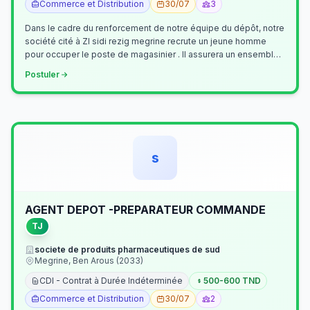
Commerce et Distribution
30/07
3
Dans le cadre du renforcement de notre équipe du dépôt, notre
société cité à ZI sidi rezig megrine recrute un jeune homme
pour occuper le poste de magasinier . Il assurera un ensemble
de tâches cour…
Postuler
s
AGENT DEPOT -PREPARATEUR COMMANDE
TJ
societe de produits pharmaceutiques de sud
Megrine, Ben Arous (2033)
CDI - Contrat à Durée Indéterminée
500-600 TND
Commerce et Distribution
30/07
2