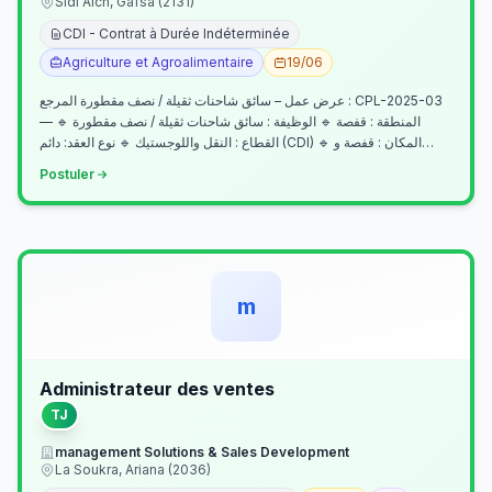
Sidi Aich, Gafsa (2131)
CDI - Contrat à Durée Indéterminée
Agriculture et Agroalimentaire
19/06
عرض عمل – سائق شاحنات ثقيلة / نصف مقطورة المرجع : CPL-2025-03
— المنطقة : قفصة 🔹 الوظيفة : سائق شاحنات ثقيلة / نصف مقطورة 🔹
القطاع : النقل واللوجستيك 🔹 نوع العقد: دائم (CDI) 🔹 المكان : قفصة و…
Postuler
m
Administrateur des ventes
TJ
management Solutions & Sales Development
La Soukra, Ariana (2036)