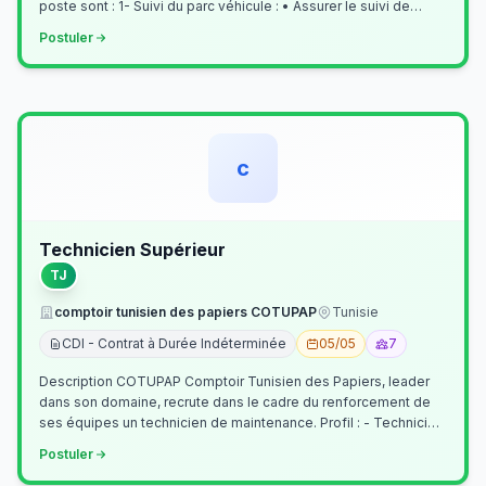
poste sont : 1- Suivi du parc véhicule : • Assurer le suivi de
l’activi…
Postuler
c
Technicien Supérieur
TJ
comptoir tunisien des papiers COTUPAP
Tunisie
CDI - Contrat à Durée Indéterminée
05/05
7
Description COTUPAP Comptoir Tunisien des Papiers, leader
dans son domaine, recrute dans le cadre du renforcement de
ses équipes un technicien de maintenance. Profil : - Technicien
Supérieur (…
Postuler