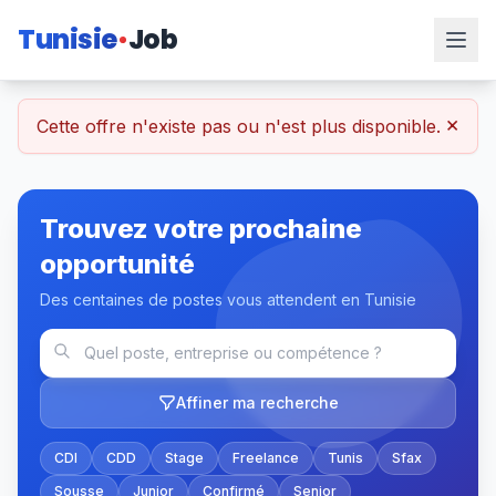
Tunisie
Job
×
Cette offre n'existe pas ou n'est plus disponible.
Trouvez votre prochaine
opportunité
Des centaines de postes vous attendent en Tunisie
Affiner ma recherche
CDI
CDD
Stage
Freelance
Tunis
Sfax
Sousse
Junior
Confirmé
Senior